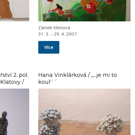
Zámek Klenová
31. 3. - 29. 4. 2007
Více
tví 2. pol.
Hana Vinklárková / ,,...je mi to
 Klatovy /
kouř´´