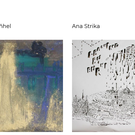
ňhel
Ana Strika