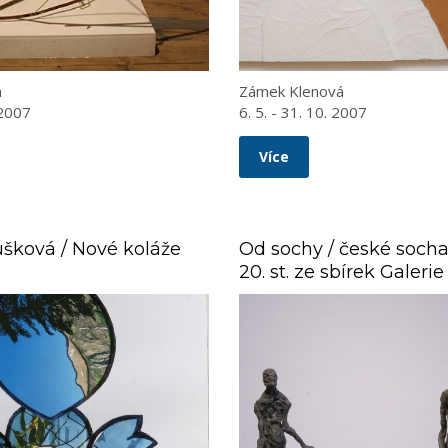
á
Zámek Klenová
 2007
6. 5. - 31. 10. 2007
Více
šková / Nové koláže
Od sochy / české sochařs
20. st. ze sbírek Galerie
Klenová