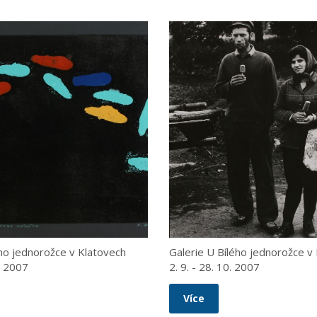
ého jednorožce v Klatovech
Galerie U Bílého jednorožce v
2. 2007
2. 9. - 28. 10. 2007
Více