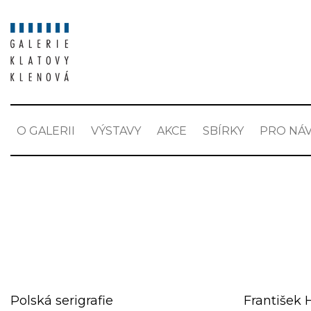
O GALERII
VÝSTAVY
AKCE
SBÍRKY
PRO NÁV
Polská serigrafie
František 