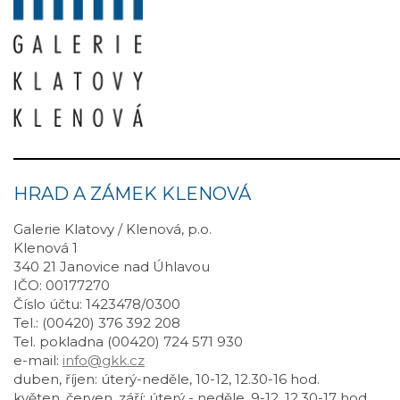
HRAD A ZÁMEK KLENOVÁ
Galerie Klatovy / Klenová, p.o.
Klenová 1
340 21 Janovice nad Úhlavou
IČO: 00177270
Číslo účtu: 1423478/0300
Tel.: (00420) 376 392 208
Tel. pokladna (00420) 724 571 930
e-mail:
info@gkk.cz
duben, říjen: úterý-neděle, 10-12, 12.30-16 hod.
květen, červen, září: úterý - neděle, 9-12, 12.30-17 hod.