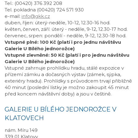
Tel.: (00420) 376 392 208
Tel. pokladna (00420) 724 571 930
e-mail:
info@gkk.cz
duben, říjen: úterý-neděle, 10-12, 12.30-16 hod.
květen, červen, září: úterý - neděle, 9-12, 12.30-17 hod.
červenec, srpen: pondělí - neděle, 9-12, 12.30-18 hod.
Vstupné plné: 100 Kč (platí i pro jednu návštěvu
Galerie U Bílého jednorožce)
Vstupné zlevněné: 50 Kč (platí i pro jednu návštěvu
Galerie U Bílého jednorožce)
Vstupné zahrnuje prohlídku hradu, stálé expozice v
přízemí zámku a dočasných výstav (zámek, sýpka,
exteriéry hradu). Prohlídky s průvodcem trvají přibližně
40 minut (poslední lístky je možno zakoupit 45 minut
před koncem návštěvní doby) a jsou v češtině.
GALERIE U BÍLÉHO JEDNOROŽCE V
KLATOVECH
nám. Míru 149
339 01 Klatovy