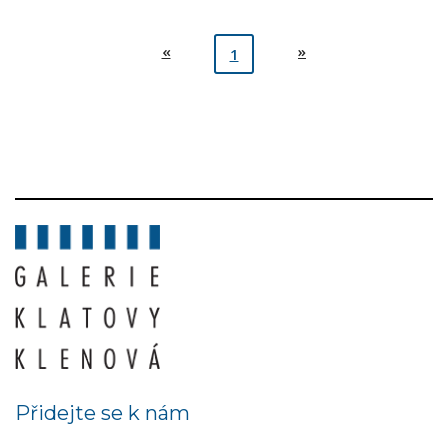
«
»
1
Přidejte se k nám