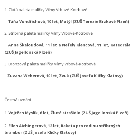
1. Zlatá paleta malířky Vilmy Vrbové-Kotrbové
Táňa Vondřichová, 10 let, Motýl (ZUŠ Terezie Brzkové Plzeň)
2. Stříbrná paleta malířky Vilmy Vrbové-Kotrbové
Anna Škaloudová, 11 let a Nefely Klencová, 11 let, Katedrála
(ZUŠ Jagellonská Plzeň)
3. Bronzová paleta malířky Vilmy Vrbové-Kotrbové
Zuzana Weberová, 10 let, Zvuk (ZUŠ Josefa Kličky Klatovy)
Čestná uznání
1.
Vojtěch Myslík, 6 let, Žluté strašidlo (ZUŠ Jagellonská Plzeň)
2.
Ellen Aichingerová, 12 let, Raketa pro rodinu stříbrných
brambor (ZUŠ Josefa Kličky Klatovy)