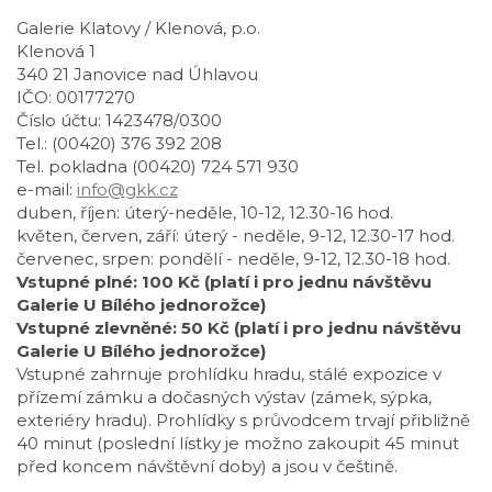
Galerie Klatovy / Klenová, p.o.
Klenová 1
340 21 Janovice nad Úhlavou
IČO: 00177270
Číslo účtu: 1423478/0300
Tel.: (00420) 376 392 208
Tel. pokladna (00420) 724 571 930
e-mail:
info@gkk.cz
duben, říjen: úterý-neděle, 10-12, 12.30-16 hod.
květen, červen, září: úterý - neděle, 9-12, 12.30-17 hod.
červenec, srpen: pondělí - neděle, 9-12, 12.30-18 hod.
Vstupné plné: 100 Kč (platí i pro jednu návštěvu
Galerie U Bílého jednorožce)
Vstupné zlevněné: 50 Kč (platí i pro jednu návštěvu
Galerie U Bílého jednorožce)
Vstupné zahrnuje prohlídku hradu, stálé expozice v
přízemí zámku a dočasných výstav (zámek, sýpka,
exteriéry hradu). Prohlídky s průvodcem trvají přibližně
40 minut (poslední lístky je možno zakoupit 45 minut
před koncem návštěvní doby) a jsou v češtině.