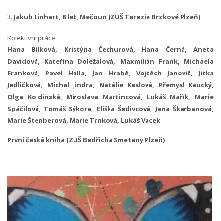
3.
Jakub Linhart, 8 let, Mečoun (ZUŠ Terezie Brzkové Plzeň)
Kolektivní práce
Hana Bílková, Kristýna Čechurová, Hana Černá, Aneta
Davidová, Kateřina Doležalová, Maxmilián Frank, Michaela
Franková, Pavel Halla, Jan Hrabě, Vojtěch Janovič, Jitka
Jedličková, Michal Jindra, Natálie Kaslová, Přemysl Kaucký,
Olga Koldinská, Miroslava Martincová, Lukáš Mařík, Marie
Spáčilová, Tomáš Sýkora, Eliška Šedivcová, Jana Škarbanová,
Marie Štenberová, Marie Trnková, Lukáš Vacek
První česká kniha (ZUŠ Bedřicha Smetany Plzeň)