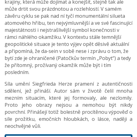
krajiny, která může dojímat a konejšit, stejně tak ale
může drtit svou prázdnotou a rozlehlostí. V samém
závěru cyklu se pak nad ní tyčí monumentální silueta
atomového hřibu, ten nejvýmluvnější a ve své fascinující
majestátnosti i nejstrašlivější symbol konečnosti v
rámci náhlého okamžiku. V kontextu stále temnější
geopolitické situace je tento výjev opět děsivě aktuální
a připomíná, že da-sein v sobě nese i zprávu o tom, že
bytí zde je ohraničené (Patočkův termín „Pobyt“) a tedy
že přítomný, prožívaný okamžik může být i tím
posledním.
Síla umění Siegfrieda Herze pramení z autentičnosti
sdělení, jež přináší. Autor sám v životě čelil mnoha
mezním situacím, které jej formovaly, ale nezlomily.
Proto jeho obrazy nejsou a nemohou být nikdy
povrchní. Přinášejí totiž bolestně procítěnou výpověď o
síle prožitku, emočních hloubkách, o lásce, naději a
neochvějné vůli.