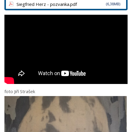
Siegfried Herz - pozvanka.pdf
(6,38MB)
foto Jiří Strašek