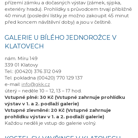
přízemí zámku a dočasných výstav (zámek, sýpka,
exteriéry hradu). Prohlídky s průvodcem trvají přibližně
40 minut (poslední lístky je možno zakoupit 45 minut
před koncem návštěvní doby) a jsou v češtině.
GALERIE U BÍLÉHO JEDNOROŽCE V
KLATOVECH
nám. Míru 149
339 01 Klatovy
Tel.: (00420) 376 312 049
Tel. pokladna (00420) 770 129 137
e-mail:
info@gkk.cz
úterý – neděle 10 – 12, 13 – 17 hod.
Vstupné plné: 30 Kč (Vstupné zahrnuje prohlídku
výstav v 1. a 2. podlaží galerie)
Vstupné zlevněné: 20 Kč (Vstupné zahrnuje
prohlídku výstav v 1. a 2. podlaží galerie)
Každou neděli je vstup do galerie volný.