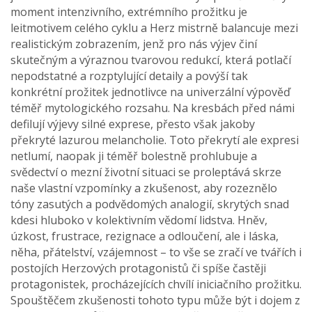
moment intenzivního, extrémního prožitku je
leitmotivem celého cyklu a Herz mistrně balancuje mezi
realistickým zobrazením, jenž pro nás výjev činí
skutečným a výraznou tvarovou redukcí, která potlačí
nepodstatné a rozptylující detaily a povýší tak
konkrétní prožitek jednotlivce na univerzální výpověď
téměř mytologického rozsahu. Na kresbách před námi
defilují výjevy silné exprese, přesto však jakoby
překryté lazurou melancholie. Toto překrytí ale expresi
netlumí, naopak ji téměř bolestně prohlubuje a
svědectví o mezní životní situaci se proleptává skrze
naše vlastní vzpomínky a zkušenost, aby rozeznělo
tóny zasutých a podvědomých analogií, skrytých snad
kdesi hluboko v kolektivním vědomí lidstva. Hněv,
úzkost, frustrace, rezignace a odloučení, ale i láska,
něha, přátelství, vzájemnost – to vše se zračí ve tvářích i
postojích Herzových protagonistů či spíše častěji
protagonistek, procházejících chvílí iniciačního prožitku.
Spouštěčem zkušenosti tohoto typu může být i dojem z