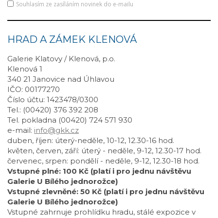
Souhlasím ze zasíláním novinek do e-mailu
HRAD A ZÁMEK KLENOVÁ
Galerie Klatovy / Klenová, p.o.
Klenová 1
340 21 Janovice nad Úhlavou
IČO: 00177270
Číslo účtu: 1423478/0300
Tel.: (00420) 376 392 208
Tel. pokladna (00420) 724 571 930
e-mail:
info@gkk.cz
duben, říjen: úterý-neděle, 10-12, 12.30-16 hod.
květen, červen, září: úterý - neděle, 9-12, 12.30-17 hod.
červenec, srpen: pondělí - neděle, 9-12, 12.30-18 hod.
Vstupné plné: 100 Kč (platí i pro jednu návštěvu
Galerie U Bílého jednorožce)
Vstupné zlevněné: 50 Kč (platí i pro jednu návštěvu
Galerie U Bílého jednorožce)
Vstupné zahrnuje prohlídku hradu, stálé expozice v