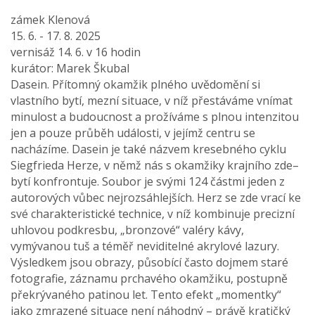
zámek Klenová
15. 6. - 17. 8. 2025
vernisáž 14. 6. v 16 hodin
kurátor: Marek Škubal
Dasein. Přítomný okamžik plného uvědomění si
vlastního bytí, mezní situace, v níž přestáváme vnímat
minulost a budoucnost a prožíváme s plnou intenzitou
jen a pouze průběh události, v jejímž centru se
nacházíme. Dasein je také názvem kresebného cyklu
Siegfrieda Herze, v němž nás s okamžiky krajního zde–
bytí konfrontuje. Soubor je svými 124 částmi jeden z
autorových vůbec nejrozsáhlejších. Herz se zde vrací ke
své charakteristické technice, v níž kombinuje precizní
uhlovou podkresbu, „bronzové“ valéry kávy,
vymývanou tuš a téměř neviditelné akrylové lazury.
Výsledkem jsou obrazy, působící často dojmem staré
fotografie, záznamu prchavého okamžiku, postupně
překrývaného patinou let. Tento efekt „momentky“
jako zmrazené situace není náhodný – právě kratičký