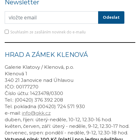
Newsletter
Souhlasím ze zasíláním novinek do e-mailu
HRAD A ZÁMEK KLENOVÁ
Galerie Klatovy / Klenová, p.o.
Klenová 1
340 21 Janovice nad Úhlavou
IČO: 00177270
Číslo účtu: 1423478/0300
Tel.: (00420) 376 392 208
Tel. pokladna (00420) 724 571 930
e-mail:
info@gkk.cz
duben, říjen: úterý-neděle, 10-12, 12.30-16 hod.
květen, červen, září: úterý - neděle, 9-12, 12.30-17 hod.
červenec, srpen: pondělí - neděle, 9-12, 12.30-18 hod.
Vstupné plné: 100 Kč (platí i pro jednu návštěvu