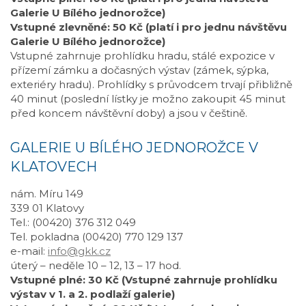
Galerie U Bílého jednorožce)
Vstupné zlevněné: 50 Kč (platí i pro jednu návštěvu
Galerie U Bílého jednorožce)
Vstupné zahrnuje prohlídku hradu, stálé expozice v
přízemí zámku a dočasných výstav (zámek, sýpka,
exteriéry hradu). Prohlídky s průvodcem trvají přibližně
40 minut (poslední lístky je možno zakoupit 45 minut
před koncem návštěvní doby) a jsou v češtině.
GALERIE U BÍLÉHO JEDNOROŽCE V
KLATOVECH
nám. Míru 149
339 01 Klatovy
Tel.: (00420) 376 312 049
Tel. pokladna (00420) 770 129 137
e-mail:
info@gkk.cz
úterý – neděle 10 – 12, 13 – 17 hod.
Vstupné plné: 30 Kč (Vstupné zahrnuje prohlídku
výstav v 1. a 2. podlaží galerie)