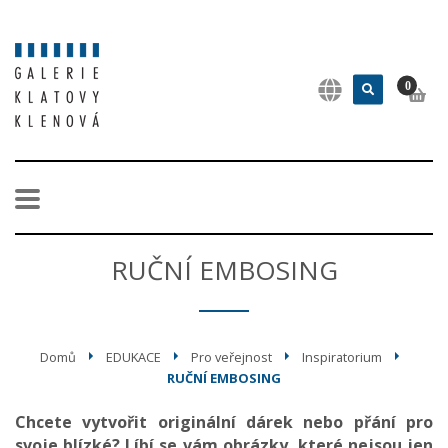
0
RUČNÍ EMBOSING
Domů
EDUKACE
Pro veřejnost
Inspiratorium
RUČNÍ EMBOSING
Chcete vytvořit originální dárek nebo přání pro
svoje blízké? Líbí se vám obrázky, které nejsou jen