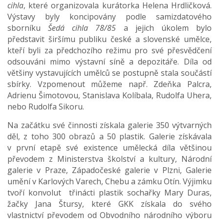
cihla
, které organizovala kurátorka Helena Hrdličková.
Výstavy byly koncipovány podle samizdatového
sborníku
Šedá cihla 78/85
a jejich úkolem bylo
představit širšímu publiku české a slovenské umělce,
kteří byli za předchozího režimu pro své přesvědčení
odsouváni mimo výstavní síně a depozitáře. Díla od
většiny vystavujících umělců se postupně stala součástí
sbírky. Vzpomenout můžeme např. Zdeňka Palcra,
Adrienu Šimotovou, Stanislava Kolíbala, Rudolfa Uhera,
nebo Rudolfa Sikoru.
Na začátku své činnosti získala galerie 350 výtvarných
děl, z toho 300 obrazů a 50 plastik. Galerie získávala
v první etapě své existence umělecká díla většinou
převodem z Ministerstva školství a kultury, Národní
galerie v Praze, Západočeské galerie v Plzni, Galerie
umění v Karlových Varech, Chebu a zámku Otín. Výjimku
tvoří konvolut třinácti plastik sochařky Mary Duras,
žačky Jana Štursy, které GKK získala do svého
vlastnictví převodem od Obvodního národního výboru