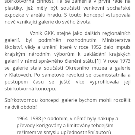
sbírkotvorná činnost. Ta se zaměřila v první řadě na
plastiky, jež měly být součástí venkovní sochařské
expozice v areálu hradu. S touto koncepcí vstupovala
nově vznikající galerie do svého života.
Vznik GKK, stejně jako dalších regionálních
galerií, byl podmíněn rozhodnutím Ministerstva
školství, vědy a umění, které v roce 1952 dalo impuls
krajským národním výborům k zakládání krajských
galerií v rámci správného členění státu
[1]
. V roce 1973
se galerie stala součástí Okresního muzea a galerie
v Klatovech. Po sametové revoluci se osamostatnila a
postupem času se ještě více vyprofilovala její
sbírkotvorná koncepce.
Sbírkotvornou koncepci galerie bychom mohli rozdělit
na dvě období:
1964–1988 je obdobím, v němž byly nákupy a
převody korigovány a limitovány tehdejším
režimem ve smyslu upřednostnění autorů