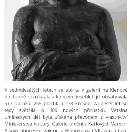
V sedmdesátých letech se sbírka v galerii na Klenové
postupně rozrůstala a koncem desetiletí již obsahovala
517 obrazů, 255 plastik a 278 kreseb, za deset let se
tedy zvětšila o 489 nových přírůstků. Většina
uměleckých děl byla získána převodem z vlastnictví
Ministerstva kultury, Galerie umění v Karlových Varech,
Alšovy Jihočeské galerie v Hluboké nad Vltavou a také