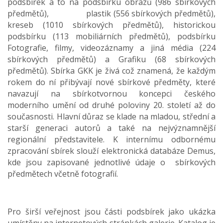
podsbírek a to na podsbírku obrazů (986 sbírkových
předmětů), plastik (556 sbírkových předmětů),
kreseb (1010 sbírkových předmětů), historickou
podsbírku (113 mobiliárních předmětů), podsbírku
Fotografie, filmy, videozáznamy a jiná média (224
sbírkových předmětů) a Grafiku (68 sbírkových
předmětů). Sbírka GKK je živá což znamená, že každým
rokem do ní přibývají nové sbírkové předměty, které
navazují na sbírkotvornou koncepci českého
moderního umění od druhé poloviny 20. století až do
současnosti. Hlavní důraz se klade na mladou, střední a
starší generaci autorů a také na nejvýznamnější
regionální představitele. K internímu odbornému
zpracování sbírek slouží elektronická databáze Demus,
kde jsou zapisované jednotlivé údaje o sbírkových
předmětech včetně fotografií.
Pro širší veřejnost jsou části podsbírek jako ukázka