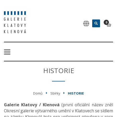
0
HISTORIE
Domů
Sbírky
HISTORIE
Galerie Klatovy / Klenová
(první oficiální název zněl
Okresní galerie výtvarného umění v Klatovech se sídlem
na zámku Klenová) byla pro veřejnost otevřena v roce