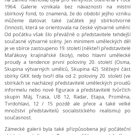
1964. Galerie vznikala bez návaznosti na místní
sbírkový fond, to znamená, že do období jejího vzniku
můžeme datovat také začátek její sbírkotvorné
činnosti, která se orientovala na české výtvarné umění.
Od počátku však šlo převážně o představitele tehdejší
současné výtvarné scény. Jen minimem uměleckých děl
je ve sbírce zastoupeno 19. století (někteří představitelé
Mařákovy krajinářské školy), nebo hlavní umělecké
proudy a tendence první poloviny 20. století (Osma,
Skupina výtvarných umělců, Skupina 42). Stěžejní část
sbírky GKK tedy tvoří díla od 2. poloviny 20. století (ve
sbírkách se nacházejí představitelé uměleckých proudů
informelu nebo nové figurace a představitelé tvůrčích
skupin Máj, Trasa, UB 12, Radar, Etapa, Proměna,
Tvrdohlaví, 12 / 15 pozdě ale přece a také velké
množství představitelů socialistického realismu) po
současnost.
Zámecké galerii byla také přizpůsobena její počáteční