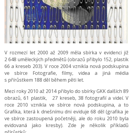
V rozmezí let 2000 až 2009 měla sbírka v evidenci již
2 648 uměleckých předmětů (obrazů přibylo 152, plastik
66 a kreseb 203). V roce 2004 vznikla nová podskupina
ve sbírce Fotografie, filmy, videa a jiná média
s přírůstkem 188 děl během pěti let.
Mezi roky 2010 až 2014 přibylo do sbírky GKK dalších 89
obrazů, 61 plastik, 27 kreseb, 38 fotografií a videí. V
roce 2010 vznikla ve sbírce nová podskupina, a to
Grafika, která k dnešnímu dni eviduje 68 děl (grafika je
ve sbírce zastoupená početněji, ale do roku 2010 byla
evidovaná jako kresby). Zde je několik příkladů
přírůstků: