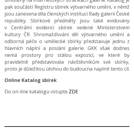
umístěny na internetových stránkách galerie. Katalog je
pak součástí Registru sbírek výtvarného umění, v němž
jsou zanesena díla členských institucí Rady galerií České
republiky. Sbírkové předměty jsou také evidovány
v Centrální evidenci sbírek vedené Ministerstvem
kultury ČR. Shromažďování děl výtvarného umění a
odborná péče o umělecké sbírky představuje jednu z
hlavních náplní a poslání galerie. GKK však dodnes
nemá prostory pro stálou expozici, ve které by
pravidelně představovala návštěvníkům své sbírky,
proto je důležitou úlohou do budoucna naplnit tento cíl.
Online Katalog sbírek
Do on-line katalogu vstupte
ZDE