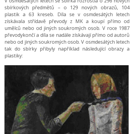
V osmdesátých letech se sbírka rozrostla o 296 nových
sbírkových předmětů – o 129 nových obrazů, 104
plastik a 63 kreseb. Díla se v osmdesátých letech
získávala střídavě převody z MK a koupí přímo od
umělců nebo od jiných soukromých osob. V roce 1987
převodykončí a díla se nadále získávají přímo od autorů
nebo od jiných soukromých osob. V osmdesátých letech
tak do sbírky přibyly například následující obrazy a
plastiky: