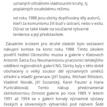
uznaných oficiálními vládnoucími kruhy, tj.
poplatných soudobému režimu.
od roku 1988 jsou sbírky doplňovány díly autorů,
kteří za komunismu žili buď v ústraní, nebo v exilu.
Důraz se také klade na současné výtvarné
tendence a její představitele.
Zásadním krokem pro druhé období bylo sestavení
nákupní komise na konci roku 1988. Tímto úkolem
pověřil ředitel Okresního muzea a galerie v Klatovech
Antonín Šatra Evu Neumannovou pracovnici tehdejšího
oddělení regionálních galerií NG. Sbírky byly v této době
obohaceny o velký soubor děl významných umělců
střední a mladší generace (Jiří Sopko, Michael Rittstein,
Vladimír Novák, Jiří Sozanský, Karel Pauzer a Hana
Purkrábková). Tento nákup předznamenal
sbírkotvornou činnost galerie po roce 1989. V letech
1991 až 1994 se v galerii konaly významné výstavy
českých a slovenských výtvarníků pod názvem
Šedá