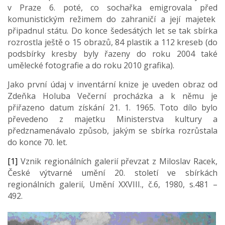
v Praze 6. poté, co sochařka emigrovala před
komunistickým režimem do zahraničí a její majetek
připadnul státu. Do konce šedesátých let se tak sbírka
rozrostla ještě o 15 obrazů, 84 plastik a 112 kreseb (do
podsbírky kresby byly řazeny do roku 2004 také
umělecké fotografie a do roku 2010 grafika).
Jako první údaj v inventární knize je uveden obraz od
Zdeňka Holuba Večerní procházka a k němu je
přiřazeno datum získání 21. 1. 1965. Toto dílo bylo
převedeno z majetku Ministerstva kultury a
předznamenávalo způsob, jakým se sbírka rozrůstala
do konce 70. let.
[1]
Vznik regionálních galerií převzat z Miloslav Racek,
České výtvarné umění 20. století ve sbírkách
regionálních galerií, Umění XXVIII., č.6, 1980, s.481 –
492.