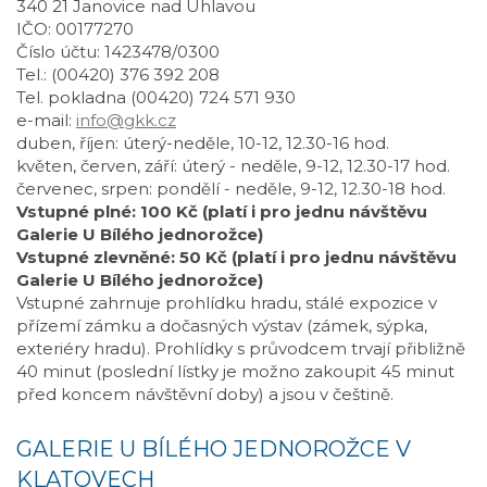
340 21 Janovice nad Úhlavou
IČO: 00177270
Číslo účtu: 1423478/0300
Tel.: (00420) 376 392 208
Tel. pokladna (00420) 724 571 930
e-mail:
info@gkk.cz
duben, říjen: úterý-neděle, 10-12, 12.30-16 hod.
květen, červen, září: úterý - neděle, 9-12, 12.30-17 hod.
červenec, srpen: pondělí - neděle, 9-12, 12.30-18 hod.
Vstupné plné: 100 Kč (platí i pro jednu návštěvu
Galerie U Bílého jednorožce)
Vstupné zlevněné: 50 Kč (platí i pro jednu návštěvu
Galerie U Bílého jednorožce)
Vstupné zahrnuje prohlídku hradu, stálé expozice v
přízemí zámku a dočasných výstav (zámek, sýpka,
exteriéry hradu). Prohlídky s průvodcem trvají přibližně
40 minut (poslední lístky je možno zakoupit 45 minut
před koncem návštěvní doby) a jsou v češtině.
GALERIE U BÍLÉHO JEDNOROŽCE V
KLATOVECH