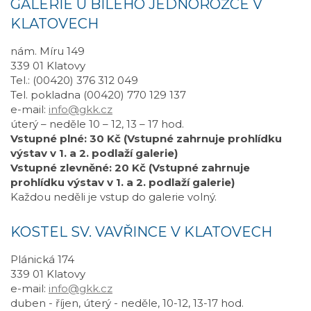
GALERIE U BÍLÉHO JEDNOROŽCE V
KLATOVECH
nám. Míru 149
339 01 Klatovy
Tel.: (00420) 376 312 049
Tel. pokladna (00420) 770 129 137
e-mail:
info@gkk.cz
úterý – neděle 10 – 12, 13 – 17 hod.
Vstupné plné: 30 Kč (Vstupné zahrnuje prohlídku
výstav v 1. a 2. podlaží galerie)
Vstupné zlevněné: 20 Kč (Vstupné zahrnuje
prohlídku výstav v 1. a 2. podlaží galerie)
Každou neděli je vstup do galerie volný.
KOSTEL SV. VAVŘINCE V KLATOVECH
Plánická 174
339 01 Klatovy
e-mail:
info@gkk.cz
duben - říjen, úterý - neděle, 10-12, 13-17 hod.