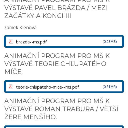
VÝSTAVĚ PAVEL BRÁZDA / MEZI
ZAČÁTKY A KONCI III
zámek Klenová
brazda--ms.pdf
(0,23MB)
ANIMAČNÍ PROGRAM PRO MŠ K
VÝSTAVĚ TEORIE CHLUPATÉHO
MÍČE.
teorie-chlupateho-mice--ms.pdf
(0,31MB)
ANIMAČNÍ PROGRAM PRO MŠ K
VÝSTAVĚ ROMAN TRABURA / VĚTŠÍ
ŽERE MENŠÍHO.