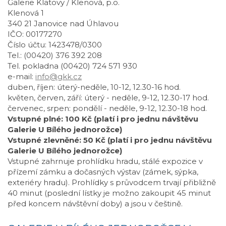
Galerie Klatovy / Klenová, p.o.
Klenová 1
340 21 Janovice nad Úhlavou
IČO: 00177270
Číslo účtu: 1423478/0300
Tel.: (00420) 376 392 208
Tel. pokladna (00420) 724 571 930
e-mail:
info@gkk.cz
duben, říjen: úterý-neděle, 10-12, 12.30-16 hod.
květen, červen, září: úterý - neděle, 9-12, 12.30-17 hod.
červenec, srpen: pondělí - neděle, 9-12, 12.30-18 hod.
Vstupné plné: 100 Kč (platí i pro jednu návštěvu
Galerie U Bílého jednorožce)
Vstupné zlevněné: 50 Kč (platí i pro jednu návštěvu
Galerie U Bílého jednorožce)
Vstupné zahrnuje prohlídku hradu, stálé expozice v
přízemí zámku a dočasných výstav (zámek, sýpka,
exteriéry hradu). Prohlídky s průvodcem trvají přibližně
40 minut (poslední lístky je možno zakoupit 45 minut
před koncem návštěvní doby) a jsou v češtině.