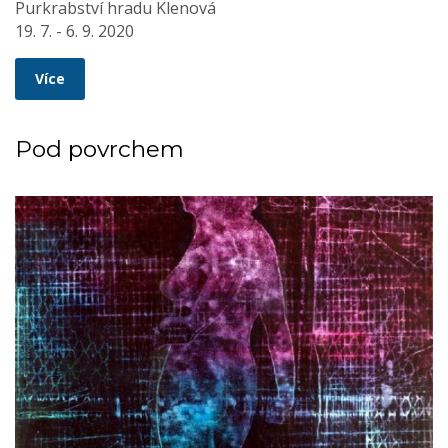
Purkrabství hradu Klenová
19. 7. - 6. 9. 2020
Více
Pod povrchem