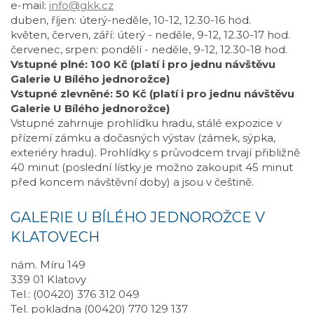
e-mail:
info@gkk.cz
duben, říjen: úterý-neděle, 10-12, 12.30-16 hod.
květen, červen, září: úterý - neděle, 9-12, 12.30-17 hod.
červenec, srpen: pondělí - neděle, 9-12, 12.30-18 hod.
Vstupné plné: 100 Kč (platí i pro jednu návštěvu
Galerie U Bílého jednorožce)
Vstupné zlevněné: 50 Kč (platí i pro jednu návštěvu
Galerie U Bílého jednorožce)
Vstupné zahrnuje prohlídku hradu, stálé expozice v
přízemí zámku a dočasných výstav (zámek, sýpka,
exteriéry hradu). Prohlídky s průvodcem trvají přibližně
40 minut (poslední lístky je možno zakoupit 45 minut
před koncem návštěvní doby) a jsou v češtině.
GALERIE U BÍLÉHO JEDNOROŽCE V
KLATOVECH
nám. Míru 149
339 01 Klatovy
Tel.: (00420) 376 312 049
Tel. pokladna (00420) 770 129 137