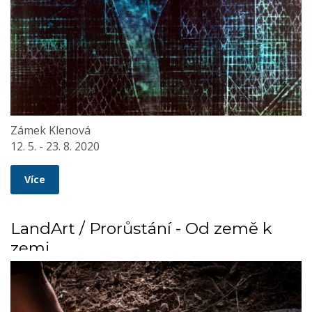
Zámek Klenová
12. 5. - 23. 8. 2020
Více
LandArt / Prorůstání - Od země k
zemi