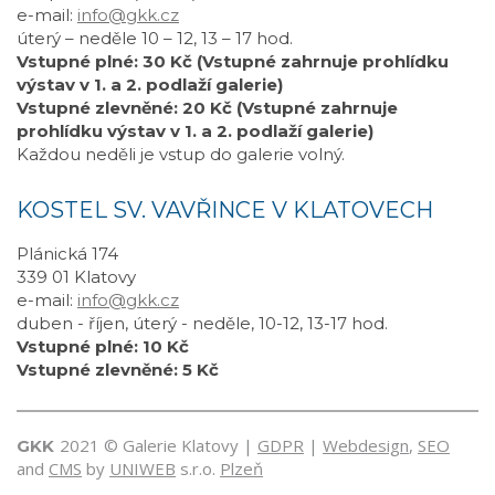
e-mail:
info@gkk.cz
úterý – neděle 10 – 12, 13 – 17 hod.
Vstupné plné: 30 Kč (Vstupné zahrnuje prohlídku
výstav v 1. a 2. podlaží galerie)
Vstupné zlevněné: 20 Kč (Vstupné zahrnuje
prohlídku výstav v 1. a 2. podlaží galerie)
Každou neděli je vstup do galerie volný.
KOSTEL SV. VAVŘINCE V KLATOVECH
Plánická 174
339 01 Klatovy
e-mail:
info@gkk.cz
duben - říjen, úterý - neděle, 10-12, 13-17 hod.
Vstupné plné: 10 Kč
Vstupné zlevněné: 5 Kč
2021 © Galerie Klatovy |
GDPR
|
Webdesign
,
SEO
GKK
and
CMS
by
UNIWEB
s.r.o.
Plzeň