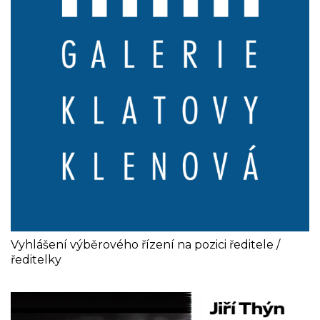
Vyhlášení výběrového řízení na pozici ředitele /
ředitelky