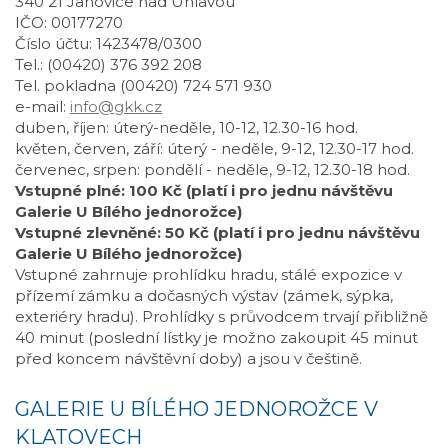
340 21 Janovice nad Úhlavou
IČO: 00177270
Číslo účtu: 1423478/0300
Tel.: (00420) 376 392 208
Tel. pokladna (00420) 724 571 930
e-mail:
info@gkk.cz
duben, říjen: úterý-neděle, 10-12, 12.30-16 hod.
květen, červen, září: úterý - neděle, 9-12, 12.30-17 hod.
červenec, srpen: pondělí - neděle, 9-12, 12.30-18 hod.
Vstupné plné: 100 Kč (platí i pro jednu návštěvu
Galerie U Bílého jednorožce)
Vstupné zlevněné: 50 Kč (platí i pro jednu návštěvu
Galerie U Bílého jednorožce)
Vstupné zahrnuje prohlídku hradu, stálé expozice v
přízemí zámku a dočasných výstav (zámek, sýpka,
exteriéry hradu). Prohlídky s průvodcem trvají přibližně
40 minut (poslední lístky je možno zakoupit 45 minut
před koncem návštěvní doby) a jsou v češtině.
GALERIE U BÍLÉHO JEDNOROŽCE V
KLATOVECH