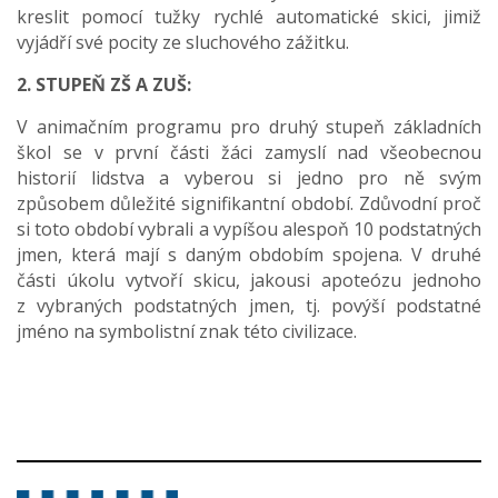
kreslit pomocí tužky rychlé automatické skici, jimiž
vyjádří své pocity ze sluchového zážitku.
2. STUPEŇ ZŠ A ZUŠ:
V animačním programu pro druhý stupeň základních
škol se v první části žáci zamyslí nad všeobecnou
historií lidstva a vyberou si jedno pro ně svým
způsobem důležité signifikantní období. Zdůvodní proč
si toto období vybrali a vypíšou alespoň 10 podstatných
jmen, která mají s daným obdobím spojena. V druhé
části úkolu vytvoří skicu, jakousi apoteózu jednoho
z vybraných podstatných jmen, tj. povýší podstatné
jméno na symbolistní znak této civilizace.