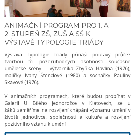
ANIMAČNÍ PROGRAM PRO 1. A
2. STUPEŇ ZŠ, ZUŠ A SŠ K
VÝSTAVĚ TYPOLOGIE TRIÁDY
Výstava Typologie triády přináší poutavý průřez
tvorbou tří pozoruhodných osobností současné
umělecké scény – výtvarníka Zbyňka Havlína (1976),
malířky Ivany Štenclové (1980) a sochařky Pauliny
Skavové (1976).
V animačních programech, které budou probíhat v
Galerii U Bílého jednorožce v Klatovech, se u
žáků zaměříme na rozvíjení chápání významu umění v
životě jednotlivce, společnosti a kultuře a rozvíjení
pozitivního vztahu k umění.