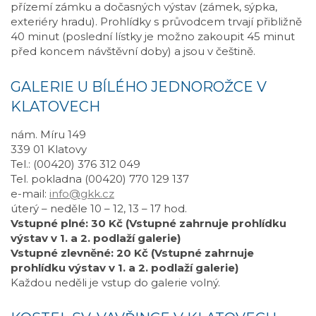
přízemí zámku a dočasných výstav (zámek, sýpka,
exteriéry hradu). Prohlídky s průvodcem trvají přibližně
40 minut (poslední lístky je možno zakoupit 45 minut
před koncem návštěvní doby) a jsou v češtině.
GALERIE U BÍLÉHO JEDNOROŽCE V
KLATOVECH
nám. Míru 149
339 01 Klatovy
Tel.: (00420) 376 312 049
Tel. pokladna (00420) 770 129 137
e-mail:
info@gkk.cz
úterý – neděle 10 – 12, 13 – 17 hod.
Vstupné plné: 30 Kč (Vstupné zahrnuje prohlídku
výstav v 1. a 2. podlaží galerie)
Vstupné zlevněné: 20 Kč (Vstupné zahrnuje
prohlídku výstav v 1. a 2. podlaží galerie)
Každou neděli je vstup do galerie volný.