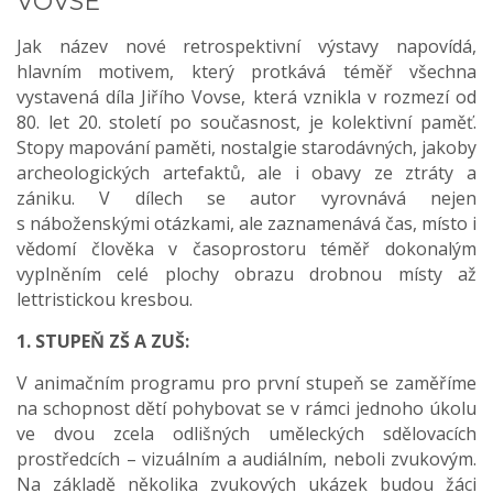
VOVSE
Jak název nové retrospektivní výstavy napovídá,
hlavním motivem, který protkává téměř všechna
vystavená díla Jiřího Vovse, která vznikla v rozmezí od
80. let 20. století po současnost, je kolektivní paměť.
Stopy mapování paměti, nostalgie starodávných, jakoby
archeologických artefaktů, ale i obavy ze ztráty a
zániku. V dílech se autor vyrovnává nejen
s náboženskými otázkami, ale zaznamenává čas, místo i
vědomí člověka v časoprostoru téměř dokonalým
vyplněním celé plochy obrazu drobnou místy až
lettristickou kresbou.
1. STUPEŇ ZŠ A ZUŠ:
V animačním programu pro první stupeň se zaměříme
na schopnost dětí pohybovat se v rámci jednoho úkolu
ve dvou zcela odlišných uměleckých sdělovacích
prostředcích – vizuálním a audiálním, neboli zvukovým.
Na základě několika zvukových ukázek budou žáci