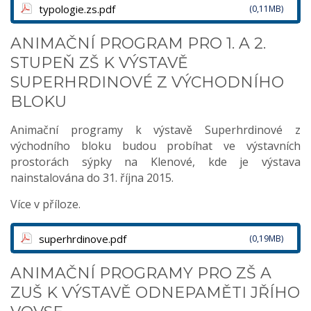
typologie.zs.pdf
(0,11MB)
ANIMAČNÍ PROGRAM PRO 1. A 2.
STUPEŇ ZŠ K VÝSTAVĚ
SUPERHRDINOVÉ Z VÝCHODNÍHO
BLOKU
Animační programy k výstavě Superhrdinové z
východního bloku budou probíhat ve výstavních
prostorách sýpky na Klenové, kde je výstava
nainstalována do 31. října 2015.
Více v příloze.
superhrdinove.pdf
(0,19MB)
ANIMAČNÍ PROGRAMY PRO ZŠ A
ZUŠ K VÝSTAVĚ ODNEPAMĚTI JŘÍHO