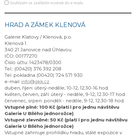
Souhlasím ze zasíláním novinek do e-mailu
HRAD A ZÁMEK KLENOVÁ
Galerie Klatovy / Klenová, p.o.
Klenová 1
340 21 Janovice nad Úhlavou
IČO: 00177270
Číslo účtu: 1423478/0300
Tel.: (00420) 376 392 208
Tel. pokladna (00420) 724 571 930
e-mail:
info@gkk.cz
duben, říjen: úterý-neděle, 10-12, 12.30-16 hod.
květen, červen, září: úterý - neděle, 9-12, 12.30-17 hod.
červenec, srpen: pondělí - neděle, 9-12, 12.30-18 hod.
Vstupné plné: 100 Kč (platí i pro jednu návštěvu
Galerie U Bílého jednorožce)
Vstupné zlevněné: 50 Kč (platí i pro jednu návštěvu
Galerie U Bílého jednorožce)
Vstupné zahrnuje prohlídku hradu, stálé expozice v