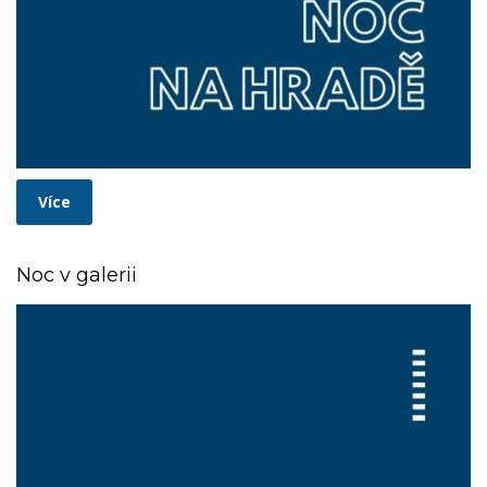
Více
Noc v galerii