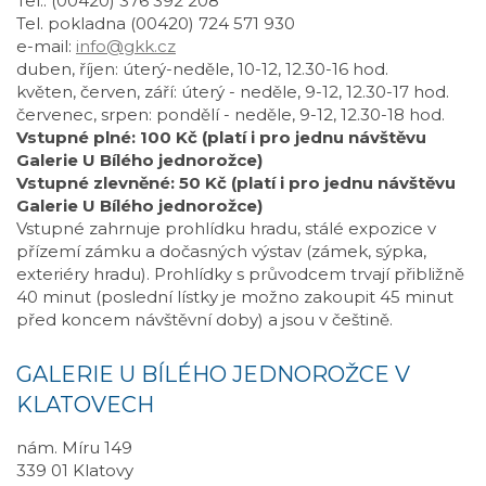
Tel.: (00420) 376 392 208
Tel. pokladna (00420) 724 571 930
e-mail:
info@gkk.cz
duben, říjen: úterý-neděle, 10-12, 12.30-16 hod.
květen, červen, září: úterý - neděle, 9-12, 12.30-17 hod.
červenec, srpen: pondělí - neděle, 9-12, 12.30-18 hod.
Vstupné plné: 100 Kč (platí i pro jednu návštěvu
Galerie U Bílého jednorožce)
Vstupné zlevněné: 50 Kč (platí i pro jednu návštěvu
Galerie U Bílého jednorožce)
Vstupné zahrnuje prohlídku hradu, stálé expozice v
přízemí zámku a dočasných výstav (zámek, sýpka,
exteriéry hradu). Prohlídky s průvodcem trvají přibližně
40 minut (poslední lístky je možno zakoupit 45 minut
před koncem návštěvní doby) a jsou v češtině.
GALERIE U BÍLÉHO JEDNOROŽCE V
KLATOVECH
nám. Míru 149
339 01 Klatovy