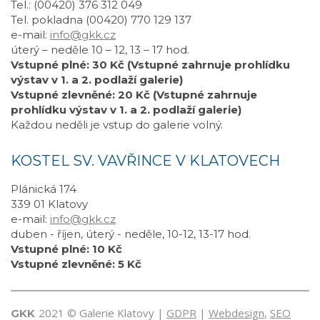
Tel.: (00420) 376 312 049
Tel. pokladna (00420) 770 129 137
e-mail:
info@gkk.cz
úterý – neděle 10 – 12, 13 – 17 hod.
Vstupné plné: 30 Kč (Vstupné zahrnuje prohlídku
výstav v 1. a 2. podlaží galerie)
Vstupné zlevněné: 20 Kč (Vstupné zahrnuje
prohlídku výstav v 1. a 2. podlaží galerie)
Každou neděli je vstup do galerie volný.
KOSTEL SV. VAVŘINCE V KLATOVECH
Plánická 174
339 01 Klatovy
e-mail:
info@gkk.cz
duben - říjen, úterý - neděle, 10-12, 13-17 hod.
Vstupné plné: 10 Kč
Vstupné zlevněné: 5 Kč
2021 © Galerie Klatovy |
GDPR
|
Webdesign
,
SEO
GKK