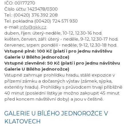
IČO: 00177270
Číslo účtu: 1423478/0300
Tel.: (00420) 376 392 208
Tel. pokladna (00420) 724 571 930
e-mail:
info@gkk.cz
duben, říjen: úterý-neděle, 10-12, 12.30-16 hod.
květen, červen, září: úterý - neděle, 9-12, 12.30-17 hod.
červenec, srpen: pondělí - neděle, 9-12, 12.30-18 hod.
Vstupné plné: 100 Kč (platí i pro jednu návštěvu
Galerie U Bílého jednorožce)
Vstupné zlevněné: 50 Kč (platí i pro jednu návštěvu
Galerie U Bílého jednorožce)
Vstupné zahrnuje prohlídku hradu, stálé expozice v
přízemí zámku a dočasných výstav (zámek, sýpka,
exteriéry hradu). Prohlídky s průvodcem trvají přibližně
40 minut (poslední lístky je možno zakoupit 45 minut
před koncem návštěvní doby) a jsou v češtině.
GALERIE U BÍLÉHO JEDNOROŽCE V
KLATOVECH