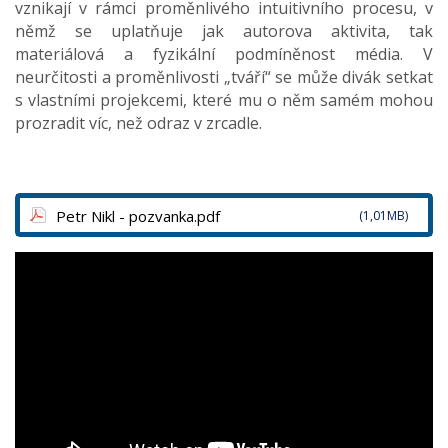
vznikají v rámci proměnlivého intuitivního procesu, v
němž se uplatňuje jak autorova aktivita, tak
materiálová a fyzikální podmíněnost média. V
neurčitosti a proměnlivosti „tváří“ se může divák setkat
s vlastními projekcemi, které mu o něm samém mohou
prozradit víc, než odraz v zrcadle.
Petr Nikl - pozvanka.pdf
(1,01MB)