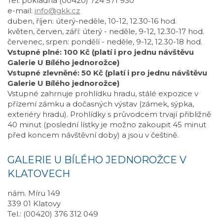
Tel. pokladna (00420) 724 571 930
e-mail:
info@gkk.cz
duben, říjen: úterý-neděle, 10-12, 12.30-16 hod.
květen, červen, září: úterý - neděle, 9-12, 12.30-17 hod.
červenec, srpen: pondělí - neděle, 9-12, 12.30-18 hod.
Vstupné plné: 100 Kč (platí i pro jednu návštěvu
Galerie U Bílého jednorožce)
Vstupné zlevněné: 50 Kč (platí i pro jednu návštěvu
Galerie U Bílého jednorožce)
Vstupné zahrnuje prohlídku hradu, stálé expozice v
přízemí zámku a dočasných výstav (zámek, sýpka,
exteriéry hradu). Prohlídky s průvodcem trvají přibližně
40 minut (poslední lístky je možno zakoupit 45 minut
před koncem návštěvní doby) a jsou v češtině.
GALERIE U BÍLÉHO JEDNOROŽCE V
KLATOVECH
nám. Míru 149
339 01 Klatovy
Tel.: (00420) 376 312 049