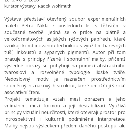
kurátor výstavy: Radek Wohlmuth
Výstava představí otevřený soubor experimentálních
maleb Petra Nikla z posledních let s těžištěm v
současné tvorbě. Jedná se o práce na plátně a
velkoformátových asijských rýžových papírech, které
vznikají kombinovanou technikou s využitím barevných
tuší, inkoustů a sypaných pigmentů. Autor při tom
pracuje s principy řízené i spontánní malby, přičemž
výsledné obrazy se pohybují na pomezí abstraktního
tvarosloví a rozvolněné typologie lidské tváře.
Nedoslovný motiv je naznačen prostřednictvím
souměrných znakových struktur, které umožňují široké
asociativní čtení.
Projekt tematizuje vztah mezi obrazem a jeho
vnímáním, mezi formou a její destabilizací. Využívá
principy vizuální neurčitosti, které otevírají prostor pro
introspektivní i kulturně podmíněné interpretace.
Malby nejsou výsledkem předem daného postupu, ale