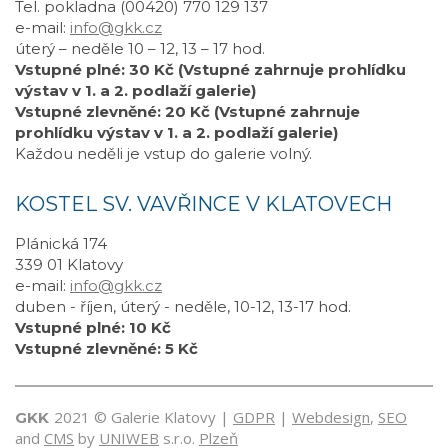
Tel. pokladna (00420) 770 129 137
e-mail:
info@gkk.cz
úterý – neděle 10 – 12, 13 – 17 hod.
Vstupné plné: 30 Kč (Vstupné zahrnuje prohlídku
výstav v 1. a 2. podlaží galerie)
Vstupné zlevněné: 20 Kč (Vstupné zahrnuje
prohlídku výstav v 1. a 2. podlaží galerie)
Každou neděli je vstup do galerie volný.
KOSTEL SV. VAVŘINCE V KLATOVECH
Plánická 174
339 01 Klatovy
e-mail:
info@gkk.cz
duben - říjen, úterý - neděle, 10-12, 13-17 hod.
Vstupné plné: 10 Kč
Vstupné zlevněné: 5 Kč
2021 © Galerie Klatovy |
GDPR
|
Webdesign
,
SEO
GKK
and
CMS
by
UNIWEB
s.r.o.
Plzeň