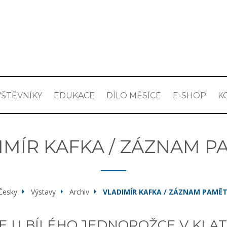
ŠTĚVNÍKY
EDUKACE
DÍLO MĚSÍCE
E-SHOP
K
IMÍR KAFKA / ZÁZNAM P
Česky
Výstavy
Archiv
VLADIMÍR KAFKA / ZÁZNAM PAMĚT
E U BÍLÉHO JEDNOROŽCE V KL