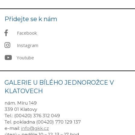
Přidejte se k nám
Facebook
Instagram
Youtube
GALERIE U BÍLÉHO JEDNOROŽCE V
KLATOVECH
nám. Míru 149
339 01 Klatovy
Tel.: (00420) 376 312 049
Tel. pokladna (00420) 770 129 137
e-mail:
info@gkk.cz
úterý – neděle 10 – 12, 13 – 17 hod.