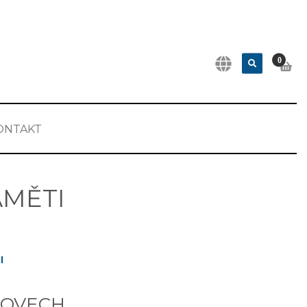
0
ONTAKT
AMĚTI
I
ATOVECH