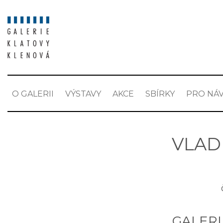
O GALERII
VÝSTAVY
AKCE
SBÍRKY
PRO NÁV
VLAD
GALERI