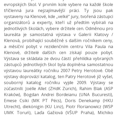
evropských škol. V prvním kole vybere na každé škole
tříčlenná jura nejzajímavější práci. Ty jsou pak
vystaveny na Klenové, kde „velké“ jury, tvořená zástupci
organizátorů a experty, kteří už předtím vybírali na
jednotlivých školách, vybere držitele cen. Odměnou pro
laureáta je samostatná výstava v Galerii Klatovy /
Klenová, probíhající souběžně s dalším ročníkem ceny,
a měsíční pobyt v rezidenčním centru Vila Paula na
Klenové, držitelé dalších cen získají pouze pobyt.
Výstava se skládala ze dvou částí: přehlídka vybraných
zástupců jednotlivých škol byla doplněna samostatnou
výstavou laureátky ročníku 2007 Petry Herotové. Obě
výstavy doprovází katalog, ten Patry Herotové již vyšel,
souborný katalog ročníku vyjde 2009. Výstavy se
zúčastníli: Joëlle Allet (ZHdK Zürich), Rahim Blak (ASP
Kraków), Bogdan Andrei Bordeianu (UNA Bucuresti),
Emese Csiki (MK PT Pécs), Doris Denekamp (HKU
Utrecht), diekönigin (KU Linz), Piotr Florianowicz (WSP
UMK Toruń), Laďa Gažiová (VŠUP Praha), Michiko