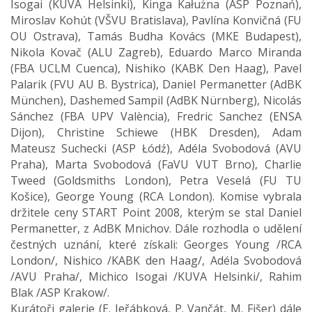
Isogai (KUVA Helsinki), Kinga Kałużna (ASP Poznań),
Miroslav Kohút (VŠVU Bratislava), Pavlína Konvičná (FU
OU Ostrava), Tamás Budha Kovács (MKE Budapest),
Nikola Kovač (ALU Zagreb), Eduardo Marco Miranda
(FBA UCLM Cuenca), Nishiko (KABK Den Haag), Pavel
Palarik (FVU AU B. Bystrica), Daniel Permanetter (AdBK
München), Dashemed Sampil (AdBK Nürnberg), Nicolás
Sánchez (FBA UPV València), Fredric Sanchez (ENSA
Dijon), Christine Schiewe (HBK Dresden), Adam
Mateusz Suchecki (ASP Łódź), Adéla Svobodová (AVU
Praha), Marta Svobodová (FaVU VUT Brno), Charlie
Tweed (Goldsmiths London), Petra Veselá (FU TU
Košice), George Young (RCA London). Komise vybrala
držitele ceny START Point 2008, kterým se stal Daniel
Permanetter, z AdBK Mnichov. Dále rozhodla o udělení
čestných uznání, které získali: Georges Young /RCA
London/, Nishico /KABK den Haag/, Adéla Svobodová
/AVU Praha/, Michico Isogai /KUVA Helsinki/, Rahim
Blak /ASP Krakow/.
Kurátoři galerie (E. Jeřábková, P. Vančát, M. Fišer) dále