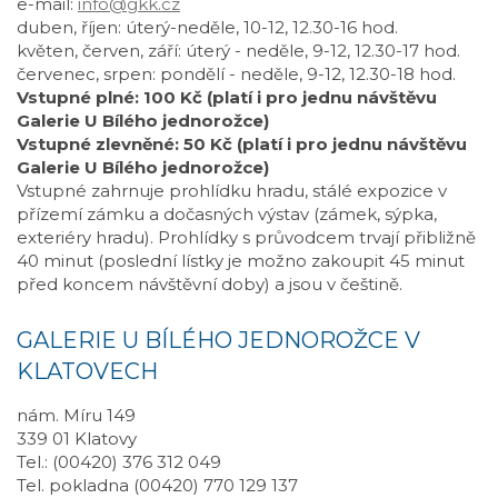
e-mail:
info@gkk.cz
duben, říjen: úterý-neděle, 10-12, 12.30-16 hod.
květen, červen, září: úterý - neděle, 9-12, 12.30-17 hod.
červenec, srpen: pondělí - neděle, 9-12, 12.30-18 hod.
Vstupné plné: 100 Kč (platí i pro jednu návštěvu
Galerie U Bílého jednorožce)
Vstupné zlevněné: 50 Kč (platí i pro jednu návštěvu
Galerie U Bílého jednorožce)
Vstupné zahrnuje prohlídku hradu, stálé expozice v
přízemí zámku a dočasných výstav (zámek, sýpka,
exteriéry hradu). Prohlídky s průvodcem trvají přibližně
40 minut (poslední lístky je možno zakoupit 45 minut
před koncem návštěvní doby) a jsou v češtině.
GALERIE U BÍLÉHO JEDNOROŽCE V
KLATOVECH
nám. Míru 149
339 01 Klatovy
Tel.: (00420) 376 312 049
Tel. pokladna (00420) 770 129 137