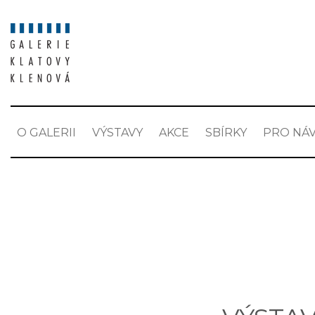
O GALERII
VÝSTAVY
AKCE
SBÍRKY
PRO NÁV