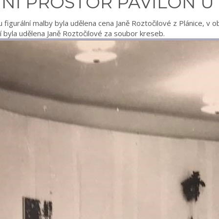
VNÍ PROSTOR PAVILON U
oru figurální malby byla udělena cena Janě Roztočilové z Plánice, v 
ní byla udělena Janě Roztočilové za soubor kreseb.