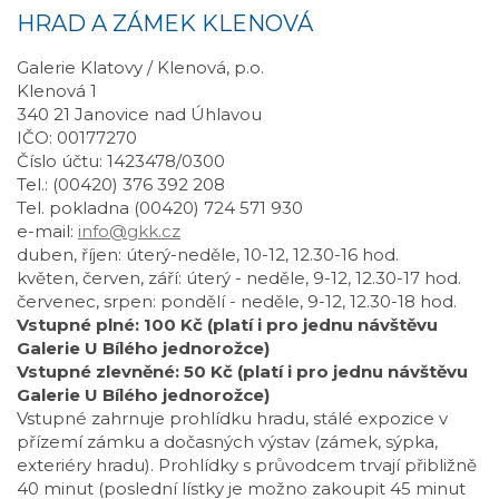
HRAD A ZÁMEK KLENOVÁ
Galerie Klatovy / Klenová, p.o.
Klenová 1
340 21 Janovice nad Úhlavou
IČO: 00177270
Číslo účtu: 1423478/0300
Tel.: (00420) 376 392 208
Tel. pokladna (00420) 724 571 930
e-mail:
info@gkk.cz
duben, říjen: úterý-neděle, 10-12, 12.30-16 hod.
květen, červen, září: úterý - neděle, 9-12, 12.30-17 hod.
červenec, srpen: pondělí - neděle, 9-12, 12.30-18 hod.
Vstupné plné: 100 Kč (platí i pro jednu návštěvu
Galerie U Bílého jednorožce)
Vstupné zlevněné: 50 Kč (platí i pro jednu návštěvu
Galerie U Bílého jednorožce)
Vstupné zahrnuje prohlídku hradu, stálé expozice v
přízemí zámku a dočasných výstav (zámek, sýpka,
exteriéry hradu). Prohlídky s průvodcem trvají přibližně
40 minut (poslední lístky je možno zakoupit 45 minut