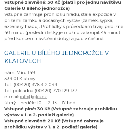
Vstupné zlevněné: 50 Kč (platí i pro jednu návštěvu
Galerie U Bílého jednorožce)
Vstupné zahrnuje prohlídku hradu, stálé expozice v
přízemí zámku a dočasných výstav (zámek, sýpka,
exteriéry hradu). Prohlídky s průvodcem trvají přibližně
40 minut (poslední lístky je možno zakoupit 45 minut
před koncem návštěvní doby) a jsou v češtině.
GALERIE U BÍLÉHO JEDNOROŽCE V
KLATOVECH
nám. Míru 149
339 01 Klatovy
Tel.: (00420) 376 312 049
Tel. pokladna (00420) 770 129 137
e-mail:
info@gkk.cz
úterý – neděle 10 – 12, 13 – 17 hod.
Vstupné plné: 30 Kč (Vstupné zahrnuje prohlídku
výstav v 1. a 2. podlaží galerie)
Vstupné zlevněné: 20 Kč (Vstupné zahrnuje
prohlídku výstav v 1. a 2. podlaží galerie)