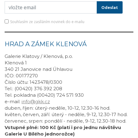
Souhlasím ze zasíláním novinek do e-mailu
HRAD A ZÁMEK KLENOVÁ
Galerie Klatovy / Klenová, p.o.
Klenová 1
340 21 Janovice nad Úhlavou
IČO: 00177270
Číslo účtu: 1423478/0300
Tel.: (00420) 376 392 208
Tel. pokladna (00420) 724 571 930
e-mail:
info@gkk.cz
duben, říjen: úterý-neděle, 10-12, 12.30-16 hod.
květen, červen, září: úterý - neděle, 9-12, 12.30-17 hod.
červenec, srpen: pondělí - neděle, 9-12, 12.30-18 hod.
Vstupné plné: 100 Kč (platí i pro jednu návštěvu
Galerie U Bílého jednorožce)