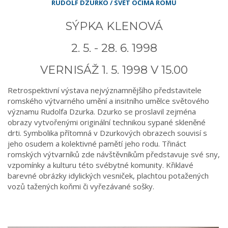
RUDOLF DZURKO / SVĚT OČIMA ROMŮ
SÝPKA KLENOVÁ
2. 5. - 28. 6. 1998
VERNISÁŽ 1. 5. 1998 V 15.00
Retrospektivní výstava nejvýznamnějšího představitele
romského výtvarného umění a insitního umělce světového
významu Rudolfa Dzurka. Dzurko se proslavil zejména
obrazy vytvořenými originální technikou sypané skleněné
drti. Symbolika přítomná v Dzurkových obrazech souvisí s
jeho osudem a kolektivné pamětí jeho rodu. Třináct
romských výtvarníků zde návštěvníkům představuje své sny,
vzpomínky a kulturu této svébytné komunity. Křiklavé
barevné obrázky idylických vesniček, plachtou potažených
vozů tažených koňmi či vyřezávané sošky.