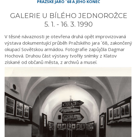
PRAŽSKÉ JARO ´68 A JEHO KONEC
GALERIE U BÍLÉHO JEDNOROŽCE
5. 1. - 16. 3. 1990
V těsné návaznosti je otevřena druhá opět improvizovaná
výstava dokumentující průběh Pražského jara ´68, zakončený
okupací Sovětskou armádou. Fotografie zapůjčila Dagmar
Hochová. Druhou část výstavy tvořily snímky z Klatov
získané od občanů města, z archivů a museí.