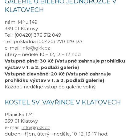
GALERIE U BÍLÉHO JEDNOROŽCE V
KLATOVECH
nám. Míru 149
339 01 Klatovy
Tel.: (00420) 376 312 049
Tel. pokladna (00420) 770 129 137
e-mail:
info@gkk.cz
úterý – neděle 10 – 12, 13 – 17 hod.
Vstupné plné: 30 Kč (Vstupné zahrnuje prohlídku
výstav v 1. a 2. podlaží galerie)
Vstupné zlevněné: 20 Kč (Vstupné zahrnuje
prohlídku výstav v 1. a 2. podlaží galerie)
Každou neděli je vstup do galerie volný.
KOSTEL SV. VAVŘINCE V KLATOVECH
Plánická 174
339 01 Klatovy
e-mail:
info@gkk.cz
duben - říjen, úterý - neděle, 10-12, 13-17 hod.