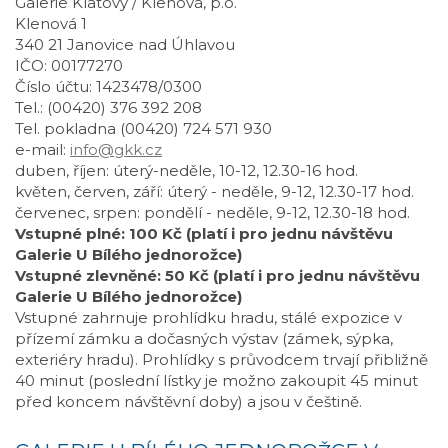
Galerie Klatovy / Klenová, p.o.
Klenová 1
340 21 Janovice nad Úhlavou
IČO: 00177270
Číslo účtu: 1423478/0300
Tel.: (00420) 376 392 208
Tel. pokladna (00420) 724 571 930
e-mail:
info@gkk.cz
duben, říjen: úterý-neděle, 10-12, 12.30-16 hod.
květen, červen, září: úterý - neděle, 9-12, 12.30-17 hod.
červenec, srpen: pondělí - neděle, 9-12, 12.30-18 hod.
Vstupné plné: 100 Kč (platí i pro jednu návštěvu
Galerie U Bílého jednorožce)
Vstupné zlevněné: 50 Kč (platí i pro jednu návštěvu
Galerie U Bílého jednorožce)
Vstupné zahrnuje prohlídku hradu, stálé expozice v
přízemí zámku a dočasných výstav (zámek, sýpka,
exteriéry hradu). Prohlídky s průvodcem trvají přibližně
40 minut (poslední lístky je možno zakoupit 45 minut
před koncem návštěvní doby) a jsou v češtině.