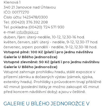
Klenová 1
340 21 Janovice nad Úhlavou
IČO: 00177270
Číslo účtu: 1423478/0300
Tel.: (00420) 376 392 208
Tel. pokladna (00420) 724 571 930
e-mail:
info@gkk.cz
duben, říjen: úterý-neděle, 10-12, 12.30-16 hod.
květen, červen, září: úterý - neděle, 9-12, 12.30-17 hod.
červenec, srpen: pondělí - neděle, 9-12, 12.30-18 hod.
Vstupné plné: 100 Kč (platí i pro jednu návštěvu
Galerie U Bílého jednorožce)
Vstupné zlevněné: 50 Kč (platí i pro jednu návštěvu
Galerie U Bílého jednorožce)
Vstupné zahrnuje prohlídku hradu, stálé expozice v
přízemí zámku a dočasných výstav (zámek, sýpka,
exteriéry hradu). Prohlídky s průvodcem trvají přibližně
40 minut (poslední lístky je možno zakoupit 45 minut
před koncem návštěvní doby) a jsou v češtině.
GALERIE U BÍLÉHO JEDNOROŽCE V