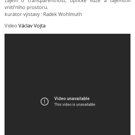
zájem o transparentnost, optické iluze a tajemství
vnitřního prostoru.
kurátor výstavy : Radek Wohlmuth
Video
Václav Vojta