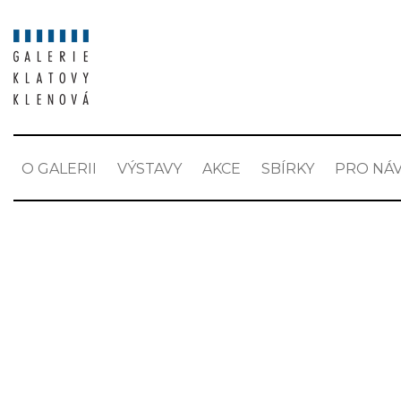
O GALERII
VÝSTAVY
AKCE
SBÍRKY
PRO NÁV