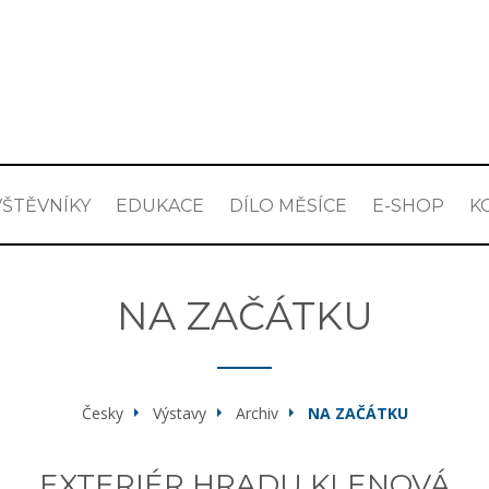
ŠTĚVNÍKY
EDUKACE
DÍLO MĚSÍCE
E-SHOP
K
NA ZAČÁTKU
Česky
Výstavy
Archiv
NA ZAČÁTKU
EXTERIÉR HRADU KLENOVÁ