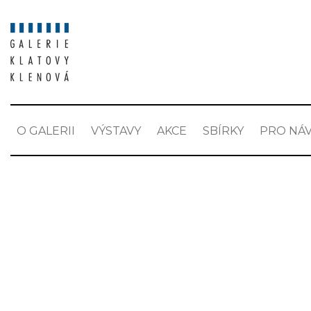
O GALERII
VÝSTAVY
AKCE
SBÍRKY
PRO NÁV