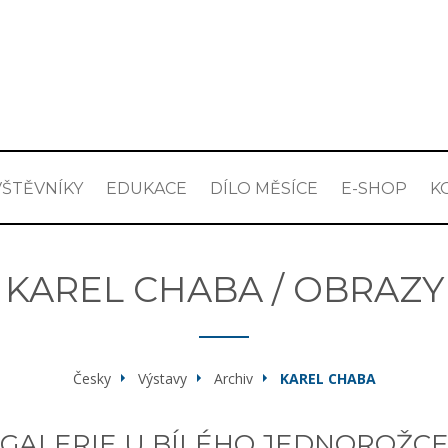
ŠTĚVNÍKY
EDUKACE
DÍLO MĚSÍCE
E-SHOP
K
KAREL CHABA / OBRAZY
Česky
Výstavy
Archiv
KAREL CHABA
GALERIE U BÍLÉHO JEDNOROŽC