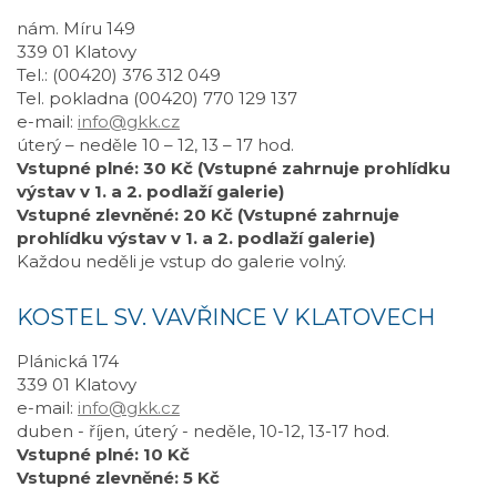
nám. Míru 149
339 01 Klatovy
Tel.: (00420) 376 312 049
Tel. pokladna (00420) 770 129 137
e-mail:
info@gkk.cz
úterý – neděle 10 – 12, 13 – 17 hod.
Vstupné plné: 30 Kč (Vstupné zahrnuje prohlídku
výstav v 1. a 2. podlaží galerie)
Vstupné zlevněné: 20 Kč (Vstupné zahrnuje
prohlídku výstav v 1. a 2. podlaží galerie)
Každou neděli je vstup do galerie volný.
KOSTEL SV. VAVŘINCE V KLATOVECH
Plánická 174
339 01 Klatovy
e-mail:
info@gkk.cz
duben - říjen, úterý - neděle, 10-12, 13-17 hod.
Vstupné plné: 10 Kč
Vstupné zlevněné: 5 Kč