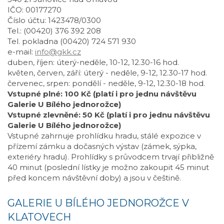
IČO: 00177270
Číslo účtu: 1423478/0300
Tel.: (00420) 376 392 208
Tel. pokladna (00420) 724 571 930
e-mail:
info@gkk.cz
duben, říjen: úterý-neděle, 10-12, 12.30-16 hod.
květen, červen, září: úterý - neděle, 9-12, 12.30-17 hod.
červenec, srpen: pondělí - neděle, 9-12, 12.30-18 hod.
Vstupné plné: 100 Kč (platí i pro jednu návštěvu
Galerie U Bílého jednorožce)
Vstupné zlevněné: 50 Kč (platí i pro jednu návštěvu
Galerie U Bílého jednorožce)
Vstupné zahrnuje prohlídku hradu, stálé expozice v
přízemí zámku a dočasných výstav (zámek, sýpka,
exteriéry hradu). Prohlídky s průvodcem trvají přibližně
40 minut (poslední lístky je možno zakoupit 45 minut
před koncem návštěvní doby) a jsou v češtině.
GALERIE U BÍLÉHO JEDNOROŽCE V
KLATOVECH