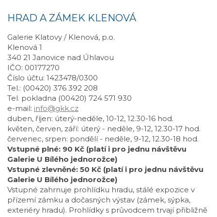
HRAD A ZÁMEK KLENOVÁ
Galerie Klatovy / Klenová, p.o.
Klenová 1
340 21 Janovice nad Úhlavou
IČO: 00177270
Číslo účtu: 1423478/0300
Tel.: (00420) 376 392 208
Tel. pokladna (00420) 724 571 930
e-mail:
info@gkk.cz
duben, říjen: úterý-neděle, 10-12, 12.30-16 hod.
květen, červen, září: úterý - neděle, 9-12, 12.30-17 hod.
červenec, srpen: pondělí - neděle, 9-12, 12.30-18 hod.
Vstupné plné: 90 Kč (platí i pro jednu návštěvu
Galerie U Bílého jednorožce)
Vstupné zlevněné: 50 Kč (platí i pro jednu návštěvu
Galerie U Bílého jednorožce)
Vstupné zahrnuje prohlídku hradu, stálé expozice v
přízemí zámku a dočasných výstav (zámek, sýpka,
exteriéry hradu). Prohlídky s průvodcem trvají přibližně