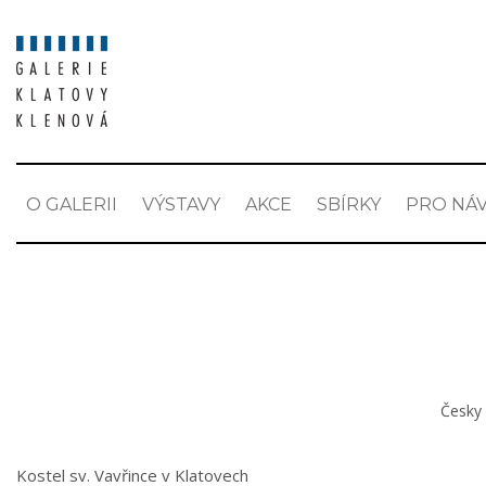
O GALERII
VÝSTAVY
AKCE
SBÍRKY
PRO NÁV
Česky
Kostel sv. Vavřince v Klatovech