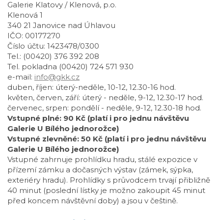
Galerie Klatovy / Klenová, p.o.
Klenová 1
340 21 Janovice nad Úhlavou
IČO: 00177270
Číslo účtu: 1423478/0300
Tel.: (00420) 376 392 208
Tel. pokladna (00420) 724 571 930
e-mail:
info@gkk.cz
duben, říjen: úterý-neděle, 10-12, 12.30-16 hod.
květen, červen, září: úterý - neděle, 9-12, 12.30-17 hod.
červenec, srpen: pondělí - neděle, 9-12, 12.30-18 hod.
Vstupné plné: 90 Kč (platí i pro jednu návštěvu
Galerie U Bílého jednorožce)
Vstupné zlevněné: 50 Kč (platí i pro jednu návštěvu
Galerie U Bílého jednorožce)
Vstupné zahrnuje prohlídku hradu, stálé expozice v
přízemí zámku a dočasných výstav (zámek, sýpka,
exteriéry hradu). Prohlídky s průvodcem trvají přibližně
40 minut (poslední lístky je možno zakoupit 45 minut
před koncem návštěvní doby) a jsou v češtině.