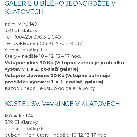
GALERIE U BÍLÉHO JEDNOROŽCE V
KLATOVECH
nám. Míru 149
339 01 Klatovy
Tel.: (00420) 376 312 049
Tel. pokladna (00420) 770 129 137
e-mail:
info@gkk.cz
úterý – neděle 10 – 12, 13 – 17 hod.
Vstupné plné: 30 Kč (Vstupné zahrnuje prohlídku
výstav v 1. a 2. podlaží galerie)
Vstupné zlevněné: 20 Kč (Vstupné zahrnuje
prohlídku výstav v 1. a 2. podlaží galerie)
Každou neděli je vstup do galerie volný.
KOSTEL SV. VAVŘINCE V KLATOVECH
Plánická 174
339 01 Klatovy
e-mail:
info@gkk.cz
duben - říjen, úterý - neděle, 10-12, 13-17 hod.