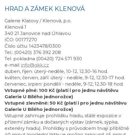
HRAD A ZÁMEK KLENOVÁ
Galerie Klatovy / Klenová, p.o.
Klenová 1
340 21 Janovice nad Úhlavou
IČO: 00177270
Číslo účtu: 1423478/0300
Tel.: (00420) 376 392 208
Tel. pokladna (00420) 724 571 930
e-mail:
info@gkk.cz
duben, říjen: úterý-neděle, 10-12, 12.30-16 hod.
květen, červen, září: úterý - neděle, 9-12, 12.30-17 hod.
červenec, srpen: pondělí - neděle, 9-12, 12.30-18 hod.
Vstupné plné: 100 Kč (platí i pro jednu návštěvu
Galerie U Bílého jednorožce)
Vstupné zlevněné: 50 Kč (platí i pro jednu návštěvu
Galerie U Bílého jednorožce)
Vstupné zahrnuje prohlídku hradu, stálé expozice v
přízemí zámku a dočasných výstav (zámek, sýpka,
exteriéry hradu). Prohlídky s průvodcem trvají přibližně
40 minut (poslední lístky je možno zakoupit 45 minut