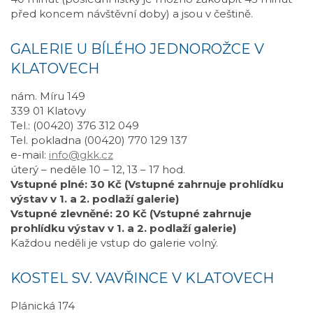
před koncem návštěvní doby) a jsou v češtině.
GALERIE U BÍLÉHO JEDNOROŽCE V
KLATOVECH
nám. Míru 149
339 01 Klatovy
Tel.: (00420) 376 312 049
Tel. pokladna (00420) 770 129 137
e-mail:
info@gkk.cz
úterý – neděle 10 – 12, 13 – 17 hod.
Vstupné plné: 30 Kč (Vstupné zahrnuje prohlídku
výstav v 1. a 2. podlaží galerie)
Vstupné zlevněné: 20 Kč (Vstupné zahrnuje
prohlídku výstav v 1. a 2. podlaží galerie)
Každou neděli je vstup do galerie volný.
KOSTEL SV. VAVŘINCE V KLATOVECH
Plánická 174