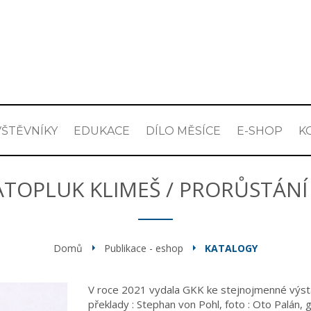
ŠTĚVNÍKY
EDUKACE
DÍLO MĚSÍCE
E-SHOP
K
ATOPLUK KLIMEŠ / PRORŮSTÁNÍ 
Domů
Publikace - eshop
KATALOGY
V roce 2021 vydala GKK ke stejnojmenné výstav
překlady : Stephan von Pohl, foto : Oto Palán, g