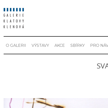
O GALERII
VÝSTAVY
AKCE
SBÍRKY
PRO NÁV
SV