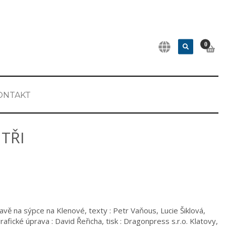
0
ONTAKT
TŘI
ě na sýpce na Klenové, texty : Petr Vaňous, Lucie Šiklová,
rafické úprava : David Řeřicha, tisk : Dragonpress s.r.o. Klatovy,