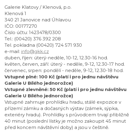
Galerie Klatovy / Klenová, p.o.
Klenová 1
340 21 Janovice nad Úhlavou
IČO: 00177270
Číslo účtu: 1423478/0300
Tel.: (00420) 376 392 208
Tel. pokladna (00420) 724 571 930
e-mail:
info@gkk.cz
duben, říjen: úterý-neděle, 10-12, 12.30-16 hod.
květen, červen, září: úterý - neděle, 9-12, 12.30-17 hod.
červenec, srpen: pondělí - neděle, 9-12, 12.30-18 hod.
Vstupné plné: 100 Kč (platí i pro jednu návštěvu
Galerie U Bílého jednorožce)
Vstupné zlevněné: 50 Kč (platí i pro jednu návštěvu
Galerie U Bílého jednorožce)
Vstupné zahrnuje prohlídku hradu, stálé expozice v
přízemí zámku a dočasných výstav (zámek, sýpka,
exteriéry hradu). Prohlídky s průvodcem trvají přibližně
40 minut (poslední lístky je možno zakoupit 45 minut
před koncem návštěvní doby) a jsou v češtině.