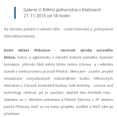
Galerie U Bílého jednorožce v Klatovech
27. 11. 2015 od 18 hodin
Na obrázku pohled z radniční věže - vztah historické a průmyslové
části města Ostravy
Dolní oblast Vítkovice - centrum výroby surového
železa,
koksu a aglomerátu x národní kulturní památka. Autorem
koncepce přerodu části města blízko centra Ostravy a i několika
staveb v tomto prostoru je Josef Pleskot. Mimo jiné - za jeho projekt
revitalizace nevyužívaných industriálních budov Vítkovických
železáren v Ostravě; konkrétně budovy Svět techniky – science and
technology centrum, jež je součástí, obdržel titul Architekt roku .
Setkáme se s Milošem Linhartem a Petrem Sýkorou z AP atelieru
Josefa Pleskota, kteří se na tomto projektu podíleli a kteří nám jej
představí .