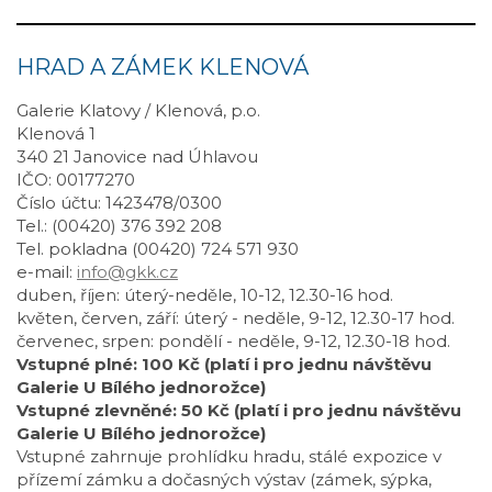
HRAD A ZÁMEK KLENOVÁ
Galerie Klatovy / Klenová, p.o.
Klenová 1
340 21 Janovice nad Úhlavou
IČO: 00177270
Číslo účtu: 1423478/0300
Tel.: (00420) 376 392 208
Tel. pokladna (00420) 724 571 930
e-mail:
info@gkk.cz
duben, říjen: úterý-neděle, 10-12, 12.30-16 hod.
květen, červen, září: úterý - neděle, 9-12, 12.30-17 hod.
červenec, srpen: pondělí - neděle, 9-12, 12.30-18 hod.
Vstupné plné: 100 Kč (platí i pro jednu návštěvu
Galerie U Bílého jednorožce)
Vstupné zlevněné: 50 Kč (platí i pro jednu návštěvu
Galerie U Bílého jednorožce)
Vstupné zahrnuje prohlídku hradu, stálé expozice v
přízemí zámku a dočasných výstav (zámek, sýpka,