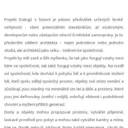
Projekt Dialogů s historií je pásmo přednášek určených široké
veřejnosti - všem potenciálním stavebníkům, ať soukromým,
developerům nebo zástupcům obecní či městské samosprávy. Je to
především sdělení architekta – nejen jednotlivce nebo jednoho
studia, ale architektů jako celku - směrem ke společnosti.
Projekt by měl zasít a šířit myšlenku, že tak jako fungují vztahy mezi
lidmi ve společnosti, tak také fungují vztahy mezi objekty. Na rozdíl
od společnosti, kde dochází k pohybu lidí a k proměnlivosti složení
lidí, kteří spolu sdílejí společný prostor, objekty své místo nemění a
zůstávají, jsou stavěny na minimálně sto let a déle a prostory, které
jsou jimi definovány (vnitřní i vnější), ovlivňují vědomé i podvědomé
chování a myšlení příštích generací.
Domy a objekty mohou propojovat prostory, vytvářet příjemné,
laskavé prostředí pro pobyt a mohou také vytvářet bariéry a místa,
kde se člověk netouží zdržovat. Proto každá intervence, zásah do