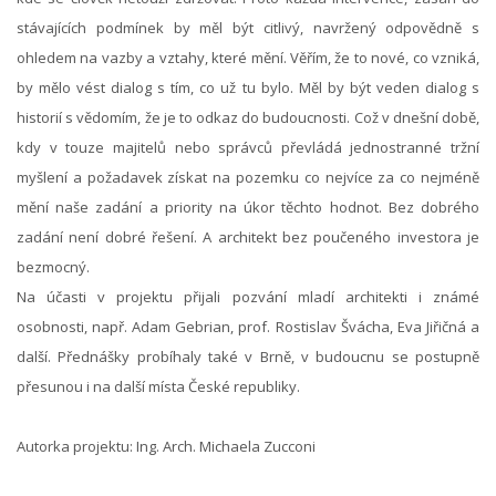
stávajících podmínek by měl být citlivý, navržený odpovědně s
ohledem na vazby a vztahy, které mění. Věřím, že to nové, co vzniká,
by mělo vést dialog s tím, co už tu bylo. Měl by být veden dialog s
historií s vědomím, že je to odkaz do budoucnosti. Což v dnešní době,
kdy v touze majitelů nebo správců převládá jednostranné tržní
myšlení a požadavek získat na pozemku co nejvíce za co nejméně
mění naše zadání a priority na úkor těchto hodnot. Bez dobrého
zadání není dobré řešení. A architekt bez poučeného investora je
bezmocný.
Na účasti v projektu přijali pozvání mladí architekti i známé
osobnosti, např. Adam Gebrian, prof. Rostislav Švácha, Eva Jiřičná a
další. Přednášky probíhaly také v Brně, v budoucnu se postupně
přesunou i na další místa České republiky.
Autorka projektu: Ing. Arch. Michaela Zucconi