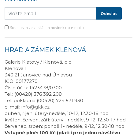
Souhlasím ze zasíláním novinek do e-mailu
HRAD A ZÁMEK KLENOVÁ
Galerie Klatovy / Klenová, p.o.
Klenová 1
340 21 Janovice nad Úhlavou
IČO: 00177270
Číslo účtu: 1423478/0300
Tel.: (00420) 376 392 208
Tel. pokladna (00420) 724 571 930
e-mail:
info@gkk.cz
duben, říjen: úterý-neděle, 10-12, 12.30-16 hod.
květen, červen, září: úterý - neděle, 9-12, 12.30-17 hod.
červenec, srpen: pondělí - neděle, 9-12, 12.30-18 hod.
Vstupné plné: 100 Kč (platí i pro jednu návštěvu