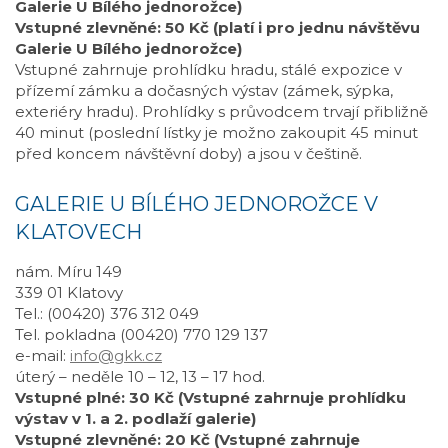
Galerie U Bílého jednorožce)
Vstupné zlevněné: 50 Kč (platí i pro jednu návštěvu
Galerie U Bílého jednorožce)
Vstupné zahrnuje prohlídku hradu, stálé expozice v
přízemí zámku a dočasných výstav (zámek, sýpka,
exteriéry hradu). Prohlídky s průvodcem trvají přibližně
40 minut (poslední lístky je možno zakoupit 45 minut
před koncem návštěvní doby) a jsou v češtině.
GALERIE U BÍLÉHO JEDNOROŽCE V
KLATOVECH
nám. Míru 149
339 01 Klatovy
Tel.: (00420) 376 312 049
Tel. pokladna (00420) 770 129 137
e-mail:
info@gkk.cz
úterý – neděle 10 – 12, 13 – 17 hod.
Vstupné plné: 30 Kč (Vstupné zahrnuje prohlídku
výstav v 1. a 2. podlaží galerie)
Vstupné zlevněné: 20 Kč (Vstupné zahrnuje