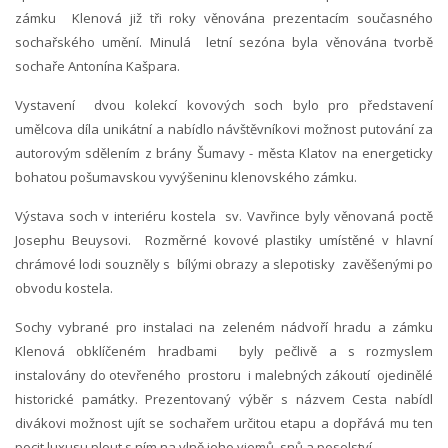
zámku Klenová již tři roky věnována prezentacím současného
sochařského umění. Minulá letní sezóna byla věnována tvorbě
sochaře Antonína Kašpara.
Vystavení dvou kolekcí kovových soch bylo pro představení
umělcova díla unikátní a nabídlo návštěvníkovi možnost putování za
autorovým sdělením z brány Šumavy - města Klatov na energeticky
bohatou pošumavskou vyvýšeninu klenovského zámku.
Výstava soch v interiéru kostela sv. Vavřince byly věnovaná poctě
Josephu Beuysovi. Rozměrné kovové plastiky umístěné v hlavní
chrámové lodi souzněly s bílými obrazy a slepotisky zavěšenými po
obvodu kostela.
Sochy vybrané pro instalaci na zeleném nádvoří hradu a zámku
Klenová obklíčeném hradbami byly pečlivě a s rozmyslem
instalovány do otevřeného prostoru i malebných zákoutí ojedinělé
historické památky. Prezentovaný výběr s názvem Cesta nabídl
divákovi možnost ujít se sochařem určitou etapu a dopřává mu ten
pocit luxusu plout s ním na vlně jeho vjemů, snů a poselství.