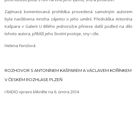
Zajímavá komentovaná prohlídka provedená samotným autorem
byla navštívena mnoha zájemci o jeho umění. Přednáška Antonína
Kašpara v Galerii U Bílého jednorožce přinese další podled na dílo
tohoto autora, příblíží jeho životní postoje, sny i cíle.
Helena Fenclová
ROZHOVOR
S ANTONÍNEM KAŠPAREM A VÁCLAVEM KOŘÍNKEM
V ČESKÉM ROZHLASE PLZEŇ
I RADIO vpravo klikněte na 6. února 2014