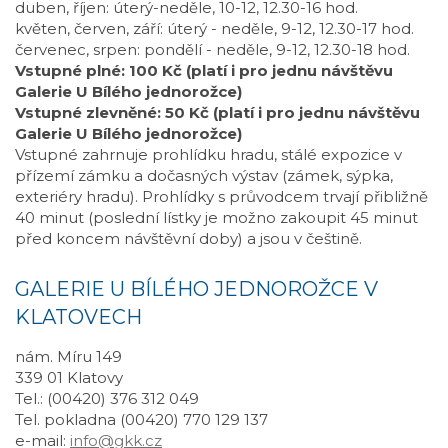
duben, říjen: úterý-neděle, 10-12, 12.30-16 hod.
květen, červen, září: úterý - neděle, 9-12, 12.30-17 hod.
červenec, srpen: pondělí - neděle, 9-12, 12.30-18 hod.
Vstupné plné: 100 Kč (platí i pro jednu návštěvu
Galerie U Bílého jednorožce)
Vstupné zlevněné: 50 Kč (platí i pro jednu návštěvu
Galerie U Bílého jednorožce)
Vstupné zahrnuje prohlídku hradu, stálé expozice v
přízemí zámku a dočasných výstav (zámek, sýpka,
exteriéry hradu). Prohlídky s průvodcem trvají přibližně
40 minut (poslední lístky je možno zakoupit 45 minut
před koncem návštěvní doby) a jsou v češtině.
GALERIE U BÍLÉHO JEDNOROŽCE V
KLATOVECH
nám. Míru 149
339 01 Klatovy
Tel.: (00420) 376 312 049
Tel. pokladna (00420) 770 129 137
e-mail:
info@gkk.cz