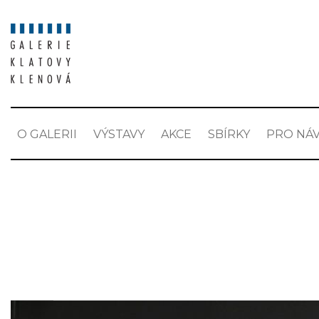
O GALERII
VÝSTAVY
AKCE
SBÍRKY
PRO NÁV