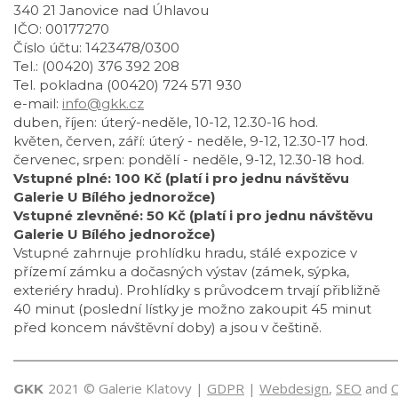
340 21 Janovice nad Úhlavou
IČO: 00177270
Číslo účtu: 1423478/0300
Tel.: (00420) 376 392 208
Tel. pokladna (00420) 724 571 930
e-mail:
info@gkk.cz
duben, říjen: úterý-neděle, 10-12, 12.30-16 hod.
květen, červen, září: úterý - neděle, 9-12, 12.30-17 hod.
červenec, srpen: pondělí - neděle, 9-12, 12.30-18 hod.
Vstupné plné: 100 Kč (platí i pro jednu návštěvu
Galerie U Bílého jednorožce)
Vstupné zlevněné: 50 Kč (platí i pro jednu návštěvu
Galerie U Bílého jednorožce)
Vstupné zahrnuje prohlídku hradu, stálé expozice v
přízemí zámku a dočasných výstav (zámek, sýpka,
exteriéry hradu). Prohlídky s průvodcem trvají přibližně
40 minut (poslední lístky je možno zakoupit 45 minut
před koncem návštěvní doby) a jsou v češtině.
2021 © Galerie Klatovy |
GDPR
|
Webdesign
,
SEO
and
GKK