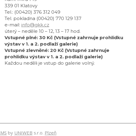
339 01 Klatovy
Tel.: (00420) 376 312 049
Tel. pokladna (00420) 770 129 137
e-mail:
info@gkk.cz
úterý – neděle 10 – 12, 13 – 17 hod.
Vstupné plné: 30 Kč (Vstupné zahrnuje prohlídku
výstav v 1. a 2. podlaží galerie)
Vstupné zlevněné: 20 Kč (Vstupné zahrnuje
prohlídku výstav v 1. a 2. podlaží galerie)
Každou neděli je vstup do galerie volný.
CMS
by
UNIWEB
s.r.o.
Plzeň