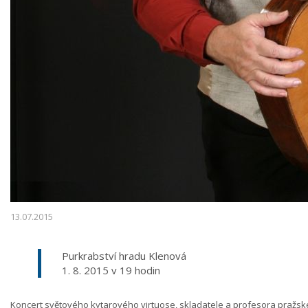
13.07.2015
Purkrabství hradu Klenová
1. 8. 2015 v 19 hodin
Koncert světového kytarového virtuose, skladatele a profesora pražs