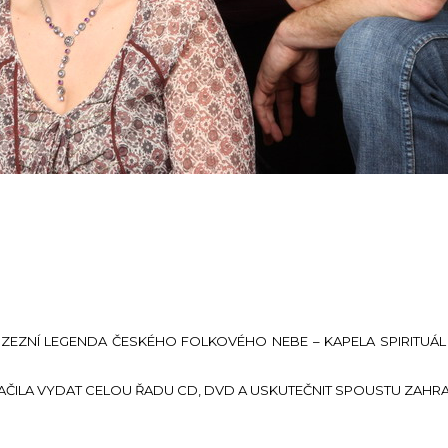
EZNÍ LEGENDA ČESKÉHO FOLKOVÉHO NEBE – KAPELA SPIRITUÁL KV
ČILA VYDAT CELOU ŘADU CD, DVD A USKUTEČNIT SPOUSTU ZAHRA