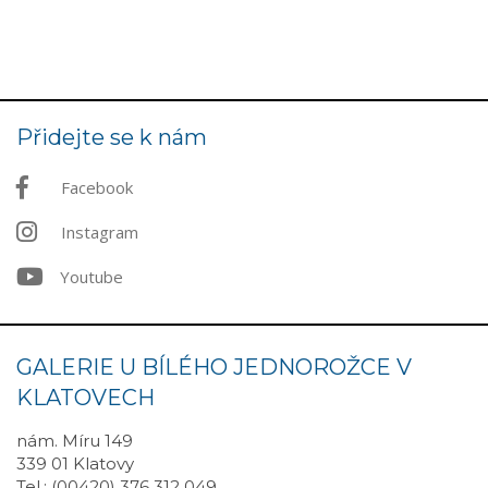
Přidejte se k nám
Facebook
Instagram
Youtube
GALERIE U BÍLÉHO JEDNOROŽCE V
KLATOVECH
nám. Míru 149
339 01 Klatovy
Tel.: (00420) 376 312 049