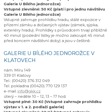
Galerie U Bílého jednorožce)
Vstupné zlevněné: 50 Kč (platí i pro jednu návštěvu
Galerie U Bílého jednorožce)
Vstupné zahrnuje prohlídku hradu, stálé expozice v
přízemí zámku a dočasných výstav (zámek, sýpka,
exteriéry hradu). Prohlídky s průvodcem trvají přibližně
40 minut (poslední lístky je možno zakoupit 45 minut
před koncem návštěvní doby) a jsou v češtině.
GALERIE U BÍLÉHO JEDNOROŽCE V
KLATOVECH
nám. Míru 149
339 01 Klatovy
Tel.: (00420) 376 312 049
Tel. pokladna (00420) 770 129 137
e-mail:
info@gkk.cz
úterý – neděle 10 – 12, 13 – 17 hod.
Vstupné plné: 30 Kč (Vstupné zahrnuje prohlídku
výstav v 1. a 2. podlaží galerie)