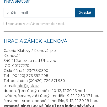
Newsletter
Souhlasím ze zasíláním novinek do e-mailu
HRAD A ZÁMEK KLENOVÁ
Galerie Klatovy / Klenová, p.o.
Klenová 1
340 21 Janovice nad Úhlavou
IČO: 00177270
Číslo účtu: 1423478/0300
Tel.: (00420) 376 392 208
Tel. pokladna (00420) 724 571 930
e-mail:
info@gkk.cz
duben, říjen: úterý-neděle, 10-12, 12.30-16 hod.
květen, červen, září: úterý - neděle, 9-12, 12.30-17 hod.
červenec, srpen: pondělí - neděle, 9-12, 12.30-18 hod.
Vstupné plné: 100 Kč (platí i pro jednu návštěvu