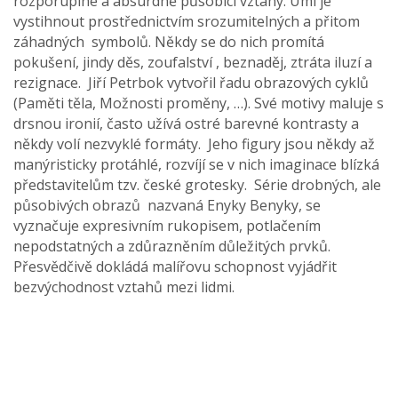
rozporuplné a absurdně působící vztahy. Umí je
vystihnout prostřednictvím srozumitelných a přitom
záhadných symbolů. Někdy se do nich promítá
pokušení, jindy děs, zoufalství , beznaděj, ztráta iluzí a
rezignace. Jiří Petrbok vytvořil řadu obrazových cyklů
(Paměti těla, Možnosti proměny, …). Své motivy maluje s
drsnou ironií, často užívá ostré barevné kontrasty a
někdy volí nezvyklé formáty. Jeho figury jsou někdy až
manýristicky protáhlé, rozvíjí se v nich imaginace blízká
představitelům tzv. české grotesky. Série drobných, ale
působivých obrazů nazvaná Enyky Benyky, se
vyznačuje expresivním rukopisem, potlačením
nepodstatných a zdůrazněním důležitých prvků.
Přesvědčivě dokládá malířovu schopnost vyjádřit
bezvýchodnost vztahů mezi lidmi.