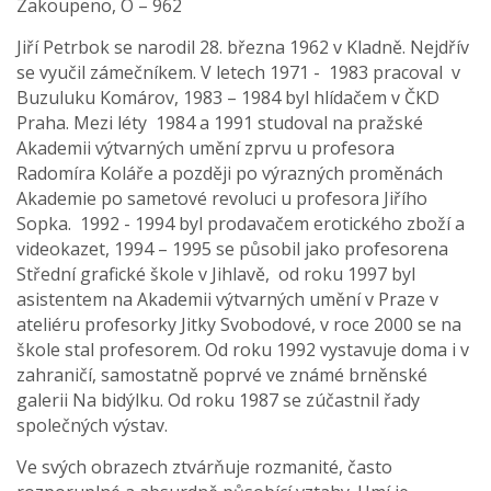
Zakoupeno, O – 962
Jiří Petrbok se narodil 28. března 1962 v Kladně. Nejdřív
se vyučil zámečníkem. V letech 1971 - 1983 pracoval v
Buzuluku Komárov, 1983 – 1984 byl hlídačem v ČKD
Praha. Mezi léty 1984 a 1991 studoval na pražské
Akademii výtvarných umění zprvu u profesora
Radomíra Koláře a později po výrazných proměnách
Akademie po sametové revoluci u profesora Jiřího
Sopka. 1992 - 1994 byl prodavačem erotického zboží a
videokazet, 1994 – 1995 se působil jako profesorena
Střední grafické škole v Jihlavě, od roku 1997 byl
asistentem na Akademii výtvarných umění v Praze v
ateliéru profesorky Jitky Svobodové, v roce 2000 se na
škole stal profesorem. Od roku 1992 vystavuje doma i v
zahraničí, samostatně poprvé ve známé brněnské
galerii Na bidýlku. Od roku 1987 se zúčastnil řady
společných výstav.
Ve svých obrazech ztvárňuje rozmanité, často