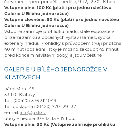
červenec, srpen: pondělí - neděle, 9-12, 12.30-18 hod.
Vstupné plné: 100 Kč (platí i pro jednu návštěvu
Galerie U Bílého jednorožce)
Vstupné zlevněné: 50 Kč (platí i pro jednu návštěvu
Galerie U Bílého jednorožce)
Vstupné zahrnuje prohlídku hradu, stálé expozice v
přízemí zámku a dočasných výstav (zámek, sýpka,
exteriéry hradu). Prohlídky s průvodcem trvají přibližně
40 minut (poslední lístky je možno zakoupit 45 minut
před koncem návštěvní doby) a jsou v češtině.
GALERIE U BÍLÉHO JEDNOROŽCE V
KLATOVECH
nám. Míru 149
339 01 Klatovy
Tel.: (00420) 376 312 049
Tel. pokladna (00420) 770 129 137
e-mail:
info@gkk.cz
úterý – neděle 10 – 12, 13 – 17 hod.
Vstupné plné: 30 Kč (Vstupné zahrnuje prohlídku