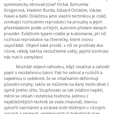
systematicky věnovali Josef Hiršal, Bohumila
Grögerová, Vladimír Burda, Eduard Ovčáček, Václav
Havel a další. Důležitou jeho vlastní technikou je roláž,
vznikající rozřezáním reprodukcí na proužky a jejich
přeskládáním podle určitých, autorem předem daných
pravidel. Zvláštním typem roláže je kubomanie, při níž
rozřezal reprodukce na čtverečky, které znovu
uspořádal. Objevil také proláž, v níž se prolínaly dva
různé, někdy takřka neslučitelné světy, jejichž kontrast
nás nutí k zamyšlení.
Muchláž objevil náhodou, když zmačkal a zahodil
papír s nezdařenou básní. Pak ho sebral a rozložil a
najednou si uvědomil, že se zmačkáním deformují
původní vztahy, takže se můžeme na daný motiv dívat z
úplně jiného úhlu. Stupňovalo se tak zvláštní napětí,
měnil se obsah i estetická hodnota. Jednou z
nejdůležitějších technik se stala chiasmáž, kterou
vytvořil natrháním a stránek knih tištěných v různých
jazycích a písmech, zeměpisných či hvězdných map,