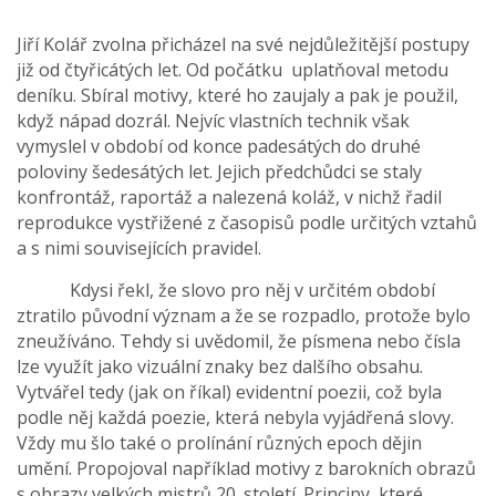
Jiří Kolář zvolna přicházel na své nejdůležitější postupy
již od čtyřicátých let. Od počátku uplatňoval metodu
deníku. Sbíral motivy, které ho zaujaly a pak je použil,
když nápad dozrál. Nejvíc vlastních technik však
vymyslel v období od konce padesátých do druhé
poloviny šedesátých let. Jejich předchůdci se staly
konfrontáž, raportáž a nalezená koláž, v nichž řadil
reprodukce vystřižené z časopisů podle určitých vztahů
a s nimi souvisejících pravidel.
Kdysi řekl, že slovo pro něj v určitém období
ztratilo původní význam a že se rozpadlo, protože bylo
zneužíváno. Tehdy si uvědomil, že písmena nebo čísla
lze využít jako vizuální znaky bez dalšího obsahu.
Vytvářel tedy (jak on říkal) evidentní poezii, což byla
podle něj každá poezie, která nebyla vyjádřená slovy.
Vždy mu šlo také o prolínání různých epoch dějin
umění. Propojoval například motivy z barokních obrazů
s obrazy velkých mistrů 20. století. Principy, které