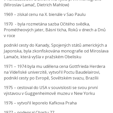
(Miroslav Lamač, Dietrich Mahlow)
1969 – získal cenu na X. bienále v Sao Paulu
1970 - byla rozmetána sazba Očitého svědka,
Prométheových jater, Básní ticha, Roků v dnech a Dnů
v roce
podnikl cesty do Kanady, Spojených států amerických a
Japonska, byla zkonfiskována monografie od Miroslava
Lamače, která vyšla v pražském Obelisku
1971 – 1974 byla mu udělena cena Gottfrieda Herdera
na Vídeňské univerzitě, vytvořil Poctu Baudelairovi,
podnikl cesty po Evropě, Sovětském svazu, Brazílii
1975 – cestoval do USA v souvislosti se svou první
výstavou v Guggenheimově muzeu v New Yorku
1976 – vytvořil leporelo Kafkova Praha
1977 – podepsal Chartu 77