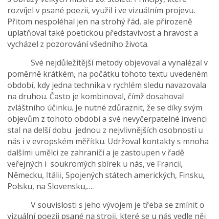
rozvíjel v psané poezii, využil i ve vizuálním projevu.
Přitom nespoléhal jen na strohý řád, ale přirozeně
uplatňoval také poetickou představivost a hravost a
vycházel z pozorování všedního života.
Své nejdůležitější metody objevoval a vynalézal v
poměrně krátkém, na počátku tohoto textu uvedeném
období, kdy jedna technika v rychlém sledu navazovala
na druhou. Často je kombinoval, čímž dosahoval
zvláštního účinku. Je nutné zdůraznit, že se díky svým
objevům z tohoto období a své nevyčerpatelné invenci
stal na delší dobu jednou z nejvlivnějších osobností u
nás i v evropském měřítku. Udržoval kontakty s mnoha
dalšími umělci ze zahraničí a je zastoupen v řadě
veřejných i soukromých sbírek u nás, ve Francii,
Německu, Itálii, Spojených státech amerických, Finsku,
Polsku, na Slovensku,….
V souvislosti s jeho vývojem je třeba se zmínit o
vizuální poezii psané na stroji, které se u nás vedle něj