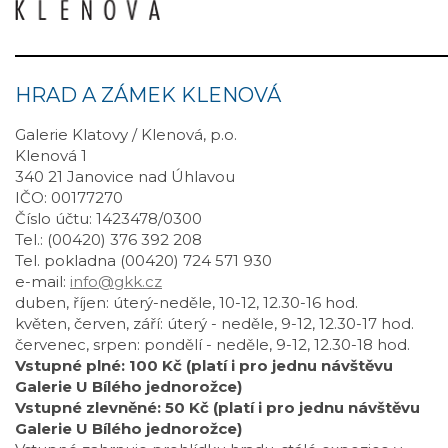
HRAD A ZÁMEK KLENOVÁ
Galerie Klatovy / Klenová, p.o.
Klenová 1
340 21 Janovice nad Úhlavou
IČO: 00177270
Číslo účtu: 1423478/0300
Tel.: (00420) 376 392 208
Tel. pokladna (00420) 724 571 930
e-mail:
info@gkk.cz
duben, říjen: úterý-neděle, 10-12, 12.30-16 hod.
květen, červen, září: úterý - neděle, 9-12, 12.30-17 hod.
červenec, srpen: pondělí - neděle, 9-12, 12.30-18 hod.
Vstupné plné: 100 Kč (platí i pro jednu návštěvu
Galerie U Bílého jednorožce)
Vstupné zlevněné: 50 Kč (platí i pro jednu návštěvu
Galerie U Bílého jednorožce)