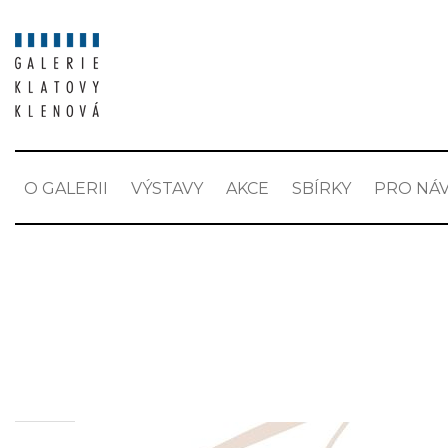
O GALERII
VÝSTAVY
AKCE
SBÍRKY
PRO NÁV