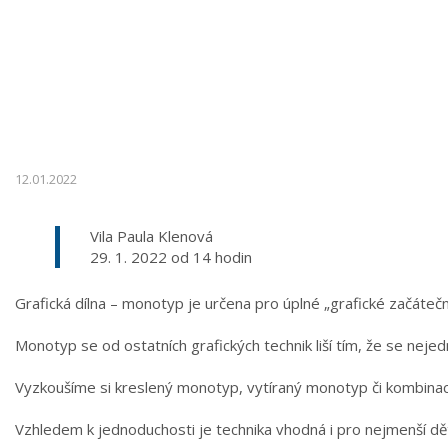
12.01.2022
Vila Paula Klenová
29. 1. 2022 od 14 hodin
Grafická dílna – monotyp je určena pro úplné „grafické začáteční
Monotyp se od ostatních grafických technik liší tím, že se nejed
Vyzkoušíme si kreslený monotyp, vytíraný monotyp či kombinaci 
Vzhledem k jednoduchosti je technika vhodná i pro nejmenší dět