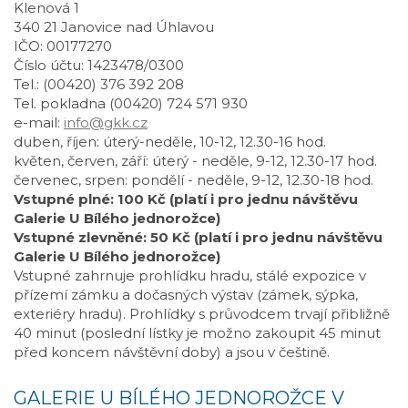
Klenová 1
340 21 Janovice nad Úhlavou
IČO: 00177270
Číslo účtu: 1423478/0300
Tel.: (00420) 376 392 208
Tel. pokladna (00420) 724 571 930
e-mail:
info@gkk.cz
duben, říjen: úterý-neděle, 10-12, 12.30-16 hod.
květen, červen, září: úterý - neděle, 9-12, 12.30-17 hod.
červenec, srpen: pondělí - neděle, 9-12, 12.30-18 hod.
Vstupné plné: 100 Kč (platí i pro jednu návštěvu
Galerie U Bílého jednorožce)
Vstupné zlevněné: 50 Kč (platí i pro jednu návštěvu
Galerie U Bílého jednorožce)
Vstupné zahrnuje prohlídku hradu, stálé expozice v
přízemí zámku a dočasných výstav (zámek, sýpka,
exteriéry hradu). Prohlídky s průvodcem trvají přibližně
40 minut (poslední lístky je možno zakoupit 45 minut
před koncem návštěvní doby) a jsou v češtině.
GALERIE U BÍLÉHO JEDNOROŽCE V