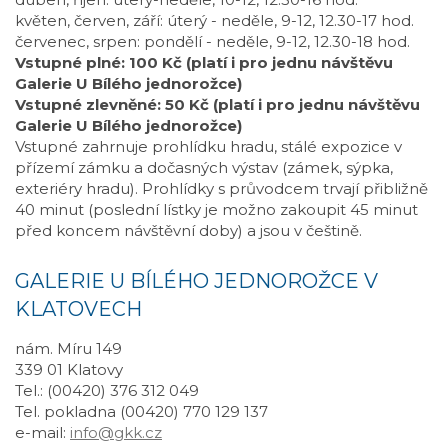
květen, červen, září: úterý - neděle, 9-12, 12.30-17 hod.
červenec, srpen: pondělí - neděle, 9-12, 12.30-18 hod.
Vstupné plné: 100 Kč (platí i pro jednu návštěvu
Galerie U Bílého jednorožce)
Vstupné zlevněné: 50 Kč (platí i pro jednu návštěvu
Galerie U Bílého jednorožce)
Vstupné zahrnuje prohlídku hradu, stálé expozice v
přízemí zámku a dočasných výstav (zámek, sýpka,
exteriéry hradu). Prohlídky s průvodcem trvají přibližně
40 minut (poslední lístky je možno zakoupit 45 minut
před koncem návštěvní doby) a jsou v češtině.
GALERIE U BÍLÉHO JEDNOROŽCE V
KLATOVECH
nám. Míru 149
339 01 Klatovy
Tel.: (00420) 376 312 049
Tel. pokladna (00420) 770 129 137
e-mail:
info@gkk.cz