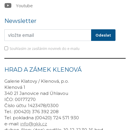
Youtube
Newsletter
Souhlasím ze zasíláním novinek do e-mailu
HRAD A ZÁMEK KLENOVÁ
Galerie Klatovy / Klenová, p.o.
Klenová 1
340 21 Janovice nad Úhlavou
IČO: 00177270
Číslo účtu: 1423478/0300
Tel.: (00420) 376 392 208
Tel. pokladna (00420) 724 571 930
e-mail:
info@gkk.cz
duben, říjen: úterý-neděle, 10-12, 12.30-16 hod.