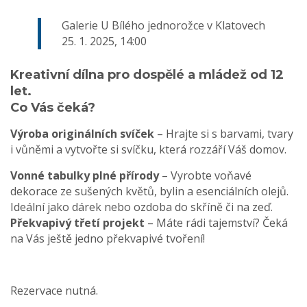
Galerie U Bílého jednorožce v Klatovech
25. 1. 2025, 14:00
Kreativní dílna pro dospělé a mládež od 12
let.
Co Vás čeká?
Výroba originálních svíček
– Hrajte si s barvami, tvary
i vůněmi a vytvořte si svíčku, která rozzáří Váš domov.
Vonné tabulky plné přírody
– Vyrobte voňavé
dekorace ze sušených květů, bylin a esenciálních olejů.
Ideální jako dárek nebo ozdoba do skříně či na zeď.
Překvapivý třetí projekt
– Máte rádi tajemství? Čeká
na Vás ještě jedno překvapivé tvoření!
Rezervace nutná.