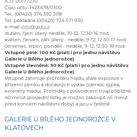
IČO: 00177270
Číslo účtu: 1423478/0300
Tel.: (00420) 376 392 208
Tel. pokladna (00420) 724 571 930
e-mail:
info@gkk.cz
duben, říjen: úterý-neděle, 10-12, 12.30-16 hod.
květen, červen, září: úterý - neděle, 9-12, 12.30-17 hod.
červenec, srpen: pondělí - neděle, 9-12, 12.30-18 hod.
Vstupné plné: 100 Kč (platí i pro jednu návštěvu
Galerie U Bílého jednorožce)
Vstupné zlevněné: 50 Kč (platí i pro jednu návštěvu
Galerie U Bílého jednorožce)
Vstupné zahrnuje prohlídku hradu, stálé expozice v
přízemí zámku a dočasných výstav (zámek, sýpka,
exteriéry hradu). Prohlídky s průvodcem trvají přibližně
40 minut (poslední lístky je možno zakoupit 45 minut
před koncem návštěvní doby) a jsou v češtině.
GALERIE U BÍLÉHO JEDNOROŽCE V
KLATOVECH