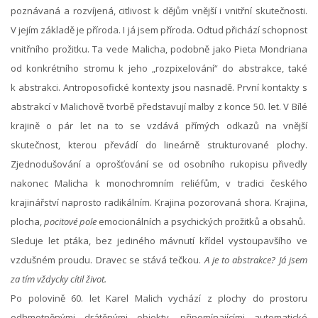
poznávaná a rozvíjená, citlivost k dějům vnější i vnitřní skutečnosti.
V jejím základě je příroda. I já jsem příroda. Odtud přichází schopnost
vnitřního prožitku. Ta vede Malicha, podobně jako Pieta Mondriana
od konkrétního stromu k jeho „rozpixelování“ do abstrakce, také
k abstrakci. Antroposofické kontexty jsou nasnadě. První kontakty s
abstrakcí v Malichově tvorbě představují malby z konce 50. let. V Bílé
krajině o pár let na to se vzdává přímých odkazů na vnější
skutečnost, kterou převádí do lineárně strukturované plochy.
Zjednodušování a oprošťování se od osobního rukopisu přivedly
nakonec Malicha k monochromním reliéfům, v tradici českého
krajinářství naprosto radikálním. Krajina pozorovaná shora. Krajina,
plocha,
pocitové pole
emocionálních a psychických prožitků a obsahů.
Sleduje let ptáka, bez jediného mávnutí křídel vystoupavšího ve
vzdušném proudu. Dravec se stává tečkou.
A je to abstrakce? Já jsem
za tím vždycky cítil život.
Po polovině 60. let Karel Malich vychází z plochy do prostoru
odhmotněnými drátěnými objekty, připomínajícími automatické