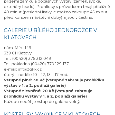
přízemí zámku a dočasných výstav (zámek, sýpka,
exteriéry hradu). Prohlídky s průvodcem trvají přibližně
40 minut (poslední lístky je možno zakoupit 45 minut
před koncem návštěvní doby) a jsou v češtině.
GALERIE U BÍLÉHO JEDNOROŽCE V
KLATOVECH
nám. Míru 149
339 01 Klatovy
Tel.: (00420) 376 312 049
Tel. pokladna (00420) 770 129 137
e-mail:
info@gkk.cz
úterý – neděle 10 – 12, 13 – 17 hod.
Vstupné plné: 30 Kč (Vstupné zahrnuje prohlídku
výstav v 1. a 2. podlaží galerie)
Vstupné zlevněné: 20 Kč (Vstupné zahrnuje
prohlídku výstav v 1. a 2. podlaží galerie)
Každou neděli je vstup do galerie volný.
KOSTEL SV. VAVŘINCE V KLATOVECH