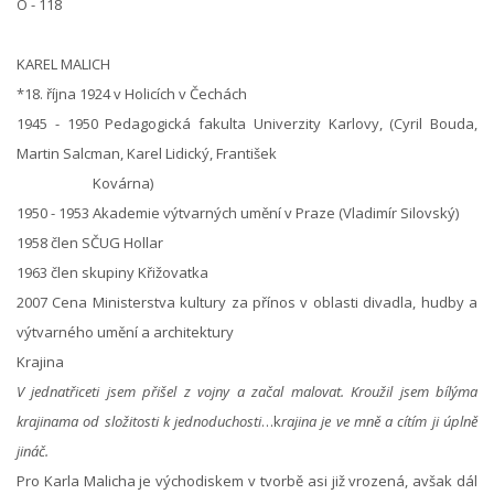
O - 118
KAREL MALICH
*18. října 1924 v Holicích v Čechách
1945 - 1950 Pedagogická fakulta Univerzity Karlovy, (Cyril Bouda,
Martin Salcman, Karel Lidický, František
Kovárna)
1950 - 1953 Akademie výtvarných umění v Praze (Vladimír Silovský)
1958 člen SČUG Hollar
1963 člen skupiny Křižovatka
2007 Cena Ministerstva kultury za přínos v oblasti divadla, hudby a
výtvarného umění a architektury
Krajina
V jednatřiceti jsem přišel z vojny a začal malovat. Kroužil jsem bílýma
krajinama od složitosti k jednoduchosti
…k
rajina je ve mně a cítím ji úplně
jináč.
Pro Karla Malicha je východiskem v tvorbě asi již vrozená, avšak dál