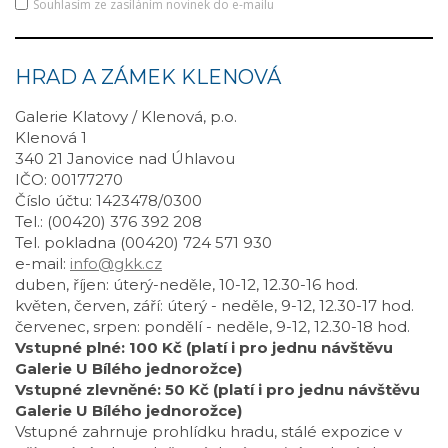
Souhlasím ze zasíláním novinek do e-mailu
HRAD A ZÁMEK KLENOVÁ
Galerie Klatovy / Klenová, p.o.
Klenová 1
340 21 Janovice nad Úhlavou
IČO: 00177270
Číslo účtu: 1423478/0300
Tel.: (00420) 376 392 208
Tel. pokladna (00420) 724 571 930
e-mail:
info@gkk.cz
duben, říjen: úterý-neděle, 10-12, 12.30-16 hod.
květen, červen, září: úterý - neděle, 9-12, 12.30-17 hod.
červenec, srpen: pondělí - neděle, 9-12, 12.30-18 hod.
Vstupné plné: 100 Kč (platí i pro jednu návštěvu
Galerie U Bílého jednorožce)
Vstupné zlevněné: 50 Kč (platí i pro jednu návštěvu
Galerie U Bílého jednorožce)
Vstupné zahrnuje prohlídku hradu, stálé expozice v